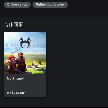
Online co-op
Online multiplayer
合作同事
Northgard
HK$274.00+