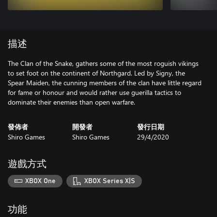
描述
The Clan of the Snake, gathers some of the most roguish vikings
to set foot on the continent of Northgard. Led by Signy, the
Spear Maiden, the cunning members of the clan have little regard
for fame or honour and would rather use guerilla tactics to
dominate their enemies than open warfare.
發佈者
開發者
發行日期
Shiro Games
Shiro Games
29/4/2020
遊戲方式
XBOX One
XBOX Series X|S
功能