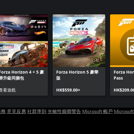
Forza Horizon 4 + 5 豪
Forza Horizon 5 豪華
Forza Ho
華升級同捆包
版
Pass
查看遊戲
HK$559.00+
HK$209.0
服務
意見反應
社群準則
光敏性癲癇警告
Microsoft 帳戶
Microsof