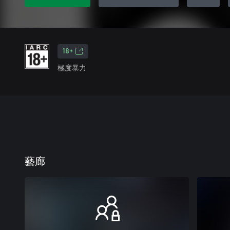
18+
極度暴力
藝廊