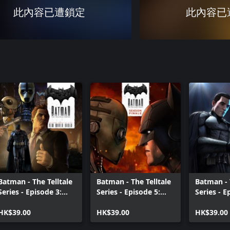
此內容已遭鎖定
此內容已
Batman - The Telltale
Batman - The Telltale
Batman - 
Series - Episode 3:
Series - Episode 5:
Series - E
New World Order
City of Light
Children 
HK$39.00
HK$39.00
HK$39.00