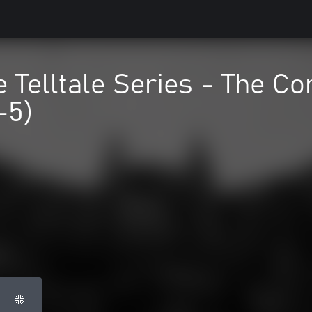
 Telltale Series - The C
-5)