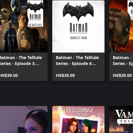
Batman - The Telltale
Batman - The Telltale
Batman - 
Series - Episode 3:
Series - Episode 4:
Series - E
New World Order
Guardian Of Gotham
City of Li
HK$39.00
HK$39.00
HK$39.00