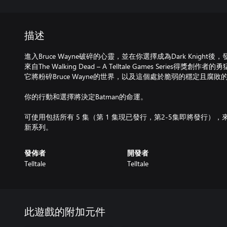
描述
進入Bruce Wayne破碎的心靈，並在你選擇成為Dark Knig
來自The Walking Dead – A Telltale Games Serie
它將粉碎Bruce Wayne的世界，以及這個處於脆弱的穩定且腐敗
你的行動和選擇將決定Batman的命運。
可使用包括所有 5 集（第 1 集現已發行，第2-5集即將發行），來自得獎
新系列。
發佈者
開發者
Telltale
Telltale
此遊戲的附加元件