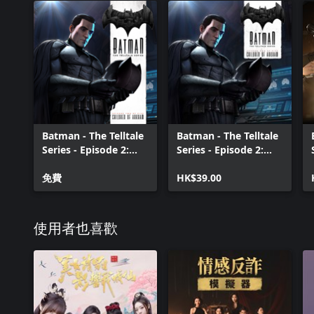
Batman - The Telltale
Batman - The Telltale
Series - Episode 2:
Series - Episode 2:
Children of Arkham -
Children of Arkham
Disc
免費
HK$39.00
使用者也喜歡