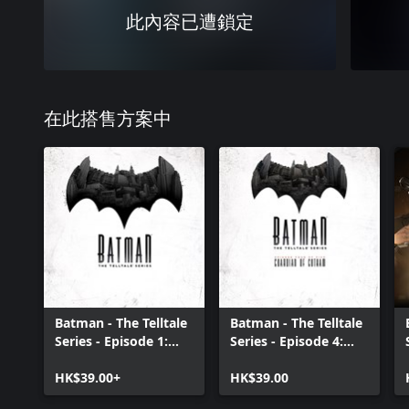
此內容已遭鎖定
在此搭售方案中
Batman - The Telltale
Batman - The Telltale
Series - Episode 1:
Series - Episode 4:
Realm of Shadows
Guardian Of Gotham
HK$39.00+
HK$39.00