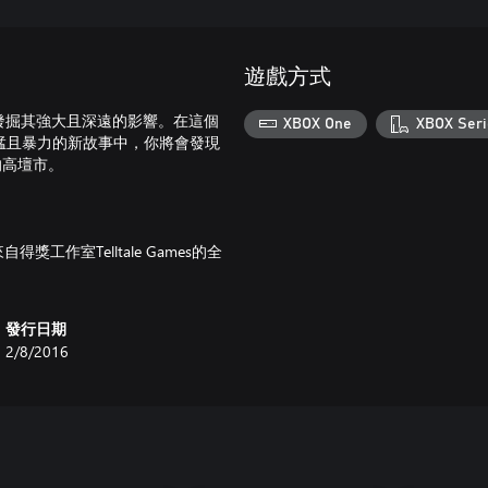
遊戲方式
ht後，發掘其強大且深遠的影響。在這個
XBOX One
XBOX Seri
s得獎創作者的勇猛且暴力的新故事中，你將會發現
的高壇市。
工作室Telltale Games的全
發行日期
2/8/2016