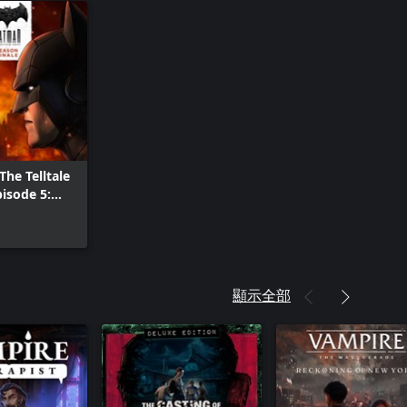
The Telltale
pisode 5:
ght
顯示全部