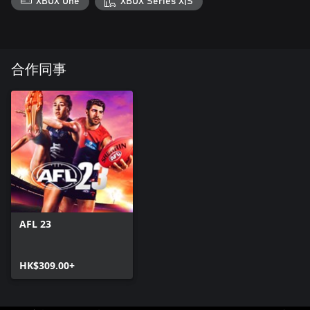
XBOX One
XBOX Series X|S
合作同事
AFL 23
HK$309.00+