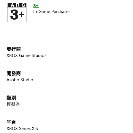
3+
In-Game Purchases
發行商
XBOX Game Studios
開發商
Asobo Studio
類別
模擬器
平台
XBOX Series X|S