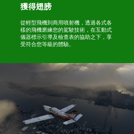
獲得翅膀
從輕型飛機到商用噴射機，透過各式各
樣的飛機磨練您的駕駛技術，在互動式
儀器標示引導及檢查表的協助之下，享
受符合您等級的體驗。