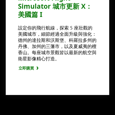
Simulator 城市更新 X：
美國篇 I
設定你的飛行航線，探索 5 座壯觀的
美國城市，細節經過全面升級與強化：
德州的達拉斯和沃斯堡、科羅拉多州的
丹佛、加州的三藩市，以及夏威夷的檀
香山。每座城市景觀皆以最新的航空與
衛星影像精心打造。
立即購買
立即購買