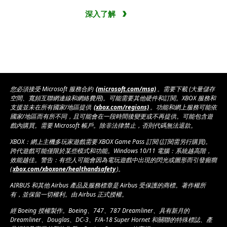
深入了解
您必須接受 Microsoft 服務合約
(microsoft.com/msa)
。需要下載 (大量儲存
空間、寬頻互聯網連線和網絡費用)。可能需要其他硬件和訂閱。XBOX 服務和
支援並未在所有國家/地區提供
(xbox.com/regions)
。功能和網上服務可能依
國家/地區而有所不同，且可能會在一段時間後變更或不再提供。可能包含遊
戲內購買。需要 Microsoft 帳戶。除非法律禁止，否則代碼無法退款。
XBOX：網上主機多玩家遊戲需要 XBOX Game Pass 訂閱 (訂閱需另行購買)。
跨代遊戲可能僅限於某些模式和功能。Windows 10/11 電腦：系統越高階，
效能越佳。警告：有些人可能會因為電玩遊戲中出現的閃光或圖形而引發癲癇
(
xbox.com/xboxone/healthandsafety
)。
AIRBUS 和其他 Airbus 產品及服務標章是 Airbus 受保護的商標。著作權所
有，並保留一切權利。由 Airbus 正式授權。
經 Boeing 授權製作。Boeing、747、787 Dreamliner、具有新月的
Dreamliner、Douglas、DC-3、F/A-18 Super Hornet 和關聯的特殊標誌、產