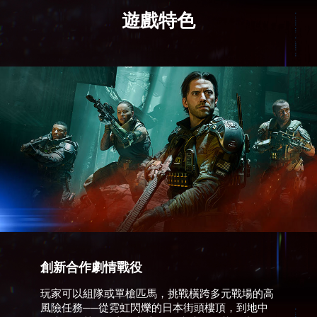
遊戲特色
創新合作劇情戰役
玩家可以組隊或單槍匹馬，挑戰橫跨多元戰場的高
風險任務──從霓虹閃爍的日本街頭樓頂，到地中