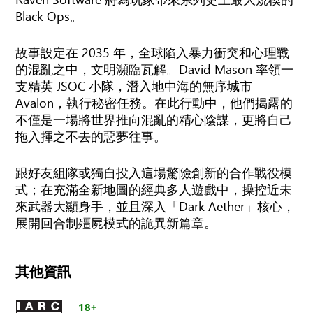
Black Ops。
故事設定在 2035 年，全球陷入暴力衝突和心理戰
的混亂之中，文明瀕臨瓦解。David Mason 率領一
支精英 JSOC 小隊，潛入地中海的無序城市
Avalon，執行秘密任務。在此行動中，他們揭露的
不僅是一場將世界推向混亂的精心陰謀，更將自己
拖入揮之不去的惡夢往事。
跟好友組隊或獨自投入這場驚險創新的合作戰役模
式；在充滿全新地圖的經典多人遊戲中，操控近未
來武器大顯身手，並且深入「Dark Aether」核心，
展開回合制殭屍模式的詭異新篇章。
其他資訊
18+