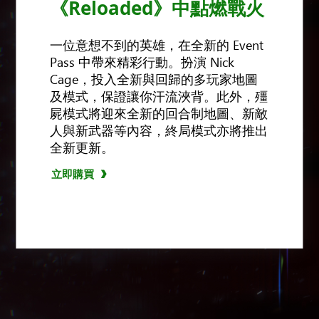
《Reloaded》中點燃戰火
一位意想不到的英雄，在全新的 Event
Pass 中帶來精彩行動。扮演 Nick
Cage，投入全新與回歸的多玩家地圖
及模式，保證讓你汗流浹背。此外，殭
屍模式將迎來全新的回合制地圖、新敵
人與新武器等內容，終局模式亦將推出
全新更新。
立即購買
立即購買
立即購買
立即購買