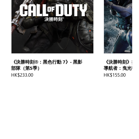
《決勝時刻®：黑色行動 7》- 黑影
《決勝時刻》捐助活
部隊（第5季）
導航者：曳光彈
HK$233.00
HK$155.00