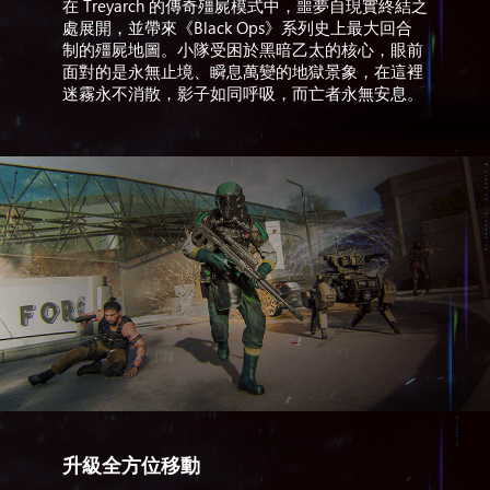
在 Treyarch 的傳奇殭屍模式中，噩夢自現實終結之
處展開，並帶來《Black Ops》系列史上最大回合
制的殭屍地圖。小隊受困於黑暗乙太的核心，眼前
面對的是永無止境、瞬息萬變的地獄景象，在這裡
迷霧永不消散，影子如同呼吸，而亡者永無安息。
升級全方位移動