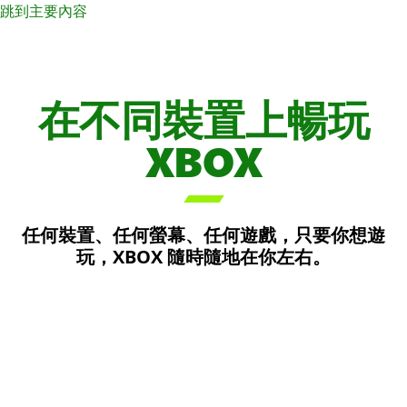
跳到主要內容
在不同裝置上暢玩
XBOX

XBOX 主機
任何裝置、任何螢幕、任何遊戲，只要你想遊
電腦上的 XBOX
探索史上最快最強 XBOX，並深入發掘遊戲的最佳價
玩，XBOX 隨時隨地在你左右。
掌上型裝置上的 XBOX
值。
無論你使用高效能電腦、平價手提電腦，還是任何規
格的裝置，我們都能滿足你的需求。
歡迎在掌上型裝置上隨時隨地暢玩 XBOX 遊戲。外出
探索
時串流或下載遊戲，享受樂趣。
探索
探索