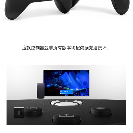
這款控制器並非所有版本均配備擴充連接埠。
動
畫
展
示
XBOX
無
線
控
制
器