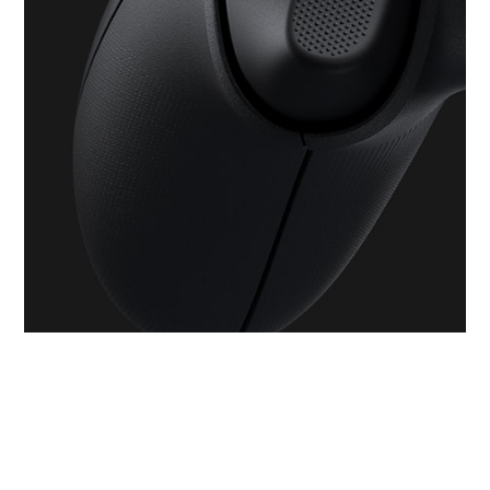
短
片
的
UI