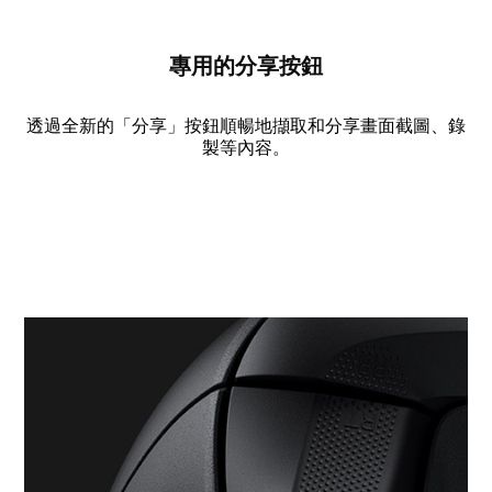
分
享
專用的分享按鈕
按
鈕，
透過全新的「分享」按鈕順暢地擷取和分享畫面截圖、錄
以
製等內容。
及
正
在
錄
製
的
畫
面
截
圖
和
遊
戲