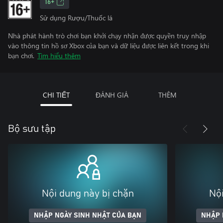
16+
Sử dụng Rượu/Thuốc lá
Nhà phát hành trò chơi bạn khởi chạy nhận được quyền truy nhập
vào thông tin hồ sơ Xbox của bạn và dữ liệu được liên kết trong khi
bạn chơi.
Tìm hiểu thêm
CHI TIẾT
ĐÁNH GIÁ
THÊM
Bộ sưu tập
Nội dung này bị chặn
Nội
NHẬP NGÀY SINH NHẬT CỦA BẠN
NHẬP 