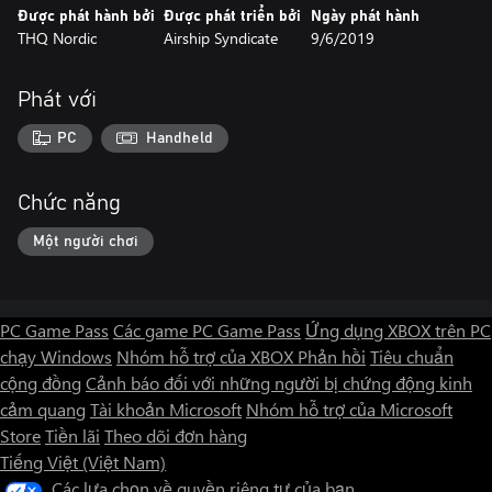
Được phát hành bởi
Được phát triển bởi
Ngày phát hành
THQ Nordic
Airship Syndicate
9/6/2019
Phát với
PC
Handheld
Chức năng
Một người chơi
PC Game Pass
Các game PC Game Pass
Ứng dụng XBOX trên PC
chạy Windows
Nhóm hỗ trợ của XBOX
Phản hồi
Tiêu chuẩn
cộng đồng
Cảnh báo đối với những người bị chứng động kinh
cảm quang
Tài khoản Microsoft
Nhóm hỗ trợ của Microsoft
Store
Tiền lãi
Theo dõi đơn hàng
Tiếng Việt (Việt Nam)
Các lựa chọn về quyền riêng tư của bạn