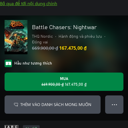
Bỏ qua để tới nội dung chính
Battle Chasers: Nightwar
THQ Nordic
•
Hành động và phiêu lưu
•
Đóng vai
669.900,00 ₫
167.475,00 ₫
Hầu như tương thích
MUA
669.900,00 ₫
167.475,00 ₫
THÊM VÀO DANH SÁCH MONG MUỐN
● ● ●