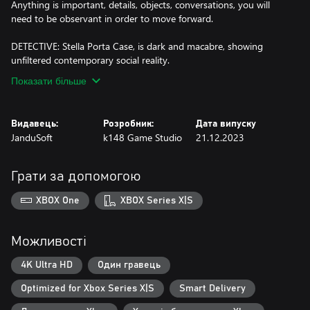
Anything is important, details, objects, conversations, you will
need to be observant in order to move forward.
DETECTIVE: Stella Porta Case, is dark and macabre, showing
unfiltered contemporary social reality.
Показати більше
Видавець:
Розробник:
Дата випуску
JanduSoft
k148 Game Studio
21.12.2023
Грати за допомогою
XBOX One
XBOX Series X|S
Можливості
4K Ultra HD
Один гравець
Optimized for Xbox Series X|S
Smart Delivery