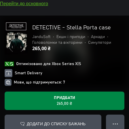
Перейти до основного
DETECTIVE - Stella Porta case
JanduSoft
•
Екшн і пригоди
•
Аркади
•
Головоломки та вікторини
•
Симулятори
265,00 ₴
Оптимізовано для Xbox Series X|S
Smart Delivery
Мови, що підтримуються: 7
ПРИДБАТИ
265,00 ₴
ДОДАТИ ДО СПИСКУ БАЖАНЬ
● ● ●