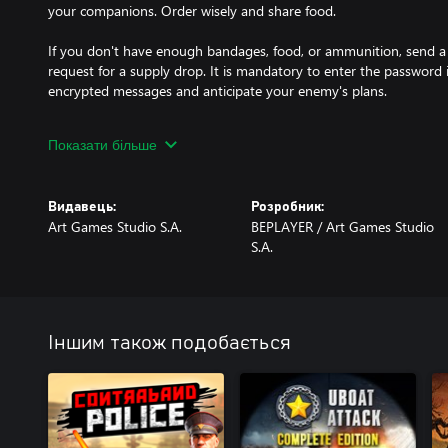
your companions. Order wisely and share food.
If you don't have enough bandages, food, or ammunition, send 
request for a supply drop. It is mandatory to enter the password
encrypted messages and anticipate your enemy's plans.
This is why you are here. Perform missions - be vigilant and ma
Показати більше
anti-aircraft gun, and anti-tank cannon.
Remember: Soldier's fate... never changes. You thought 101st Air
Видавець:
Розробник:
nothing?
Art Games Studio S.A.
BEPLAYER / Art Games Studio
S.A.
Іншим також подобається