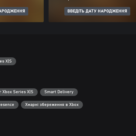
НАРОДЖЕННЯ
ВВЕДІТЬ ДАТУ НАРОДЖЕННЯ
es X|S
r Xbox Series X|S
Smart Delivery
resence
Хмарні збереження в Xbox