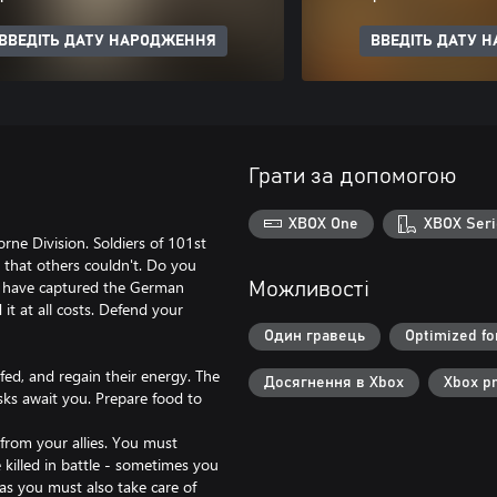
ВВЕДІТЬ ДАТУ НАРОДЖЕННЯ
ВВЕДІТЬ ДАТУ 
Грати за допомогою
XBOX One
XBOX Seri
rne Division. Soldiers of 101st
 that others couldn't. Do you
s have captured the German
Можливості
it at all costs. Defend your
Один гравець
Optimized fo
fed, and regain their energy. The
Досягнення в Xbox
Xbox p
sks await you. Prepare food to
s from your allies. You must
 killed in battle - sometimes you
as you must also take care of