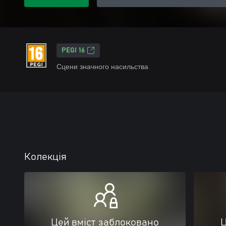
PEGI 16
Сцени значного насильства
Колекція
Цей вміст заблоковано
Ц