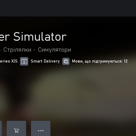
r Simulator
•
Стрілялки
•
Симулятори
eries X|S
Smart Delivery
Мови, що підтримуються: 12
● ● ●