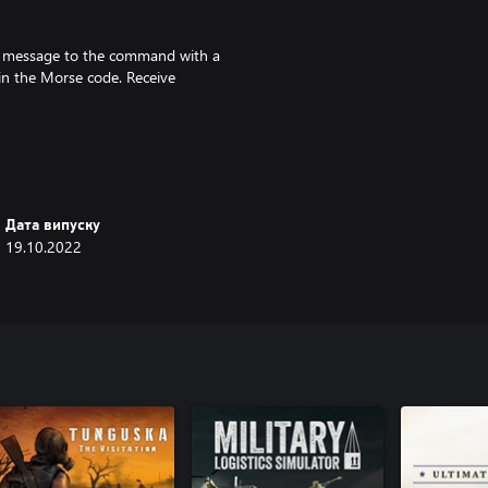
a message to the command with a
 in the Morse code. Receive
ke good use of your machine gun,
borne Division got famous for
Дата випуску
19.10.2022