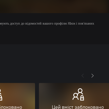
римують доступ до відомостей вашого профілю Xbox і пов’язаних
блоковано
Цей вміст заблоковано