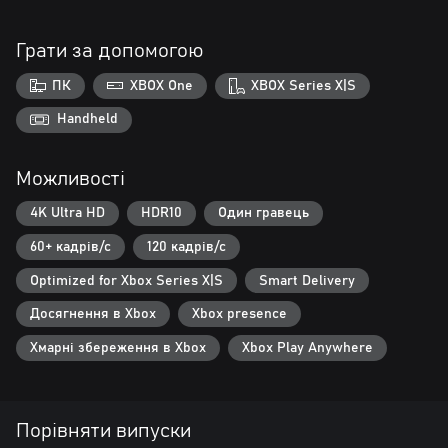
Грати за допомогою
ПК
XBOX One
XBOX Series X|S
Handheld
Можливості
4K Ultra HD
HDR10
Один гравець
60+ кадрів/с
120 кадрів/с
Optimized for Xbox Series X|S
Smart Delivery
Досягнення в Xbox
Xbox presence
Хмарні збереження в Xbox
Xbox Play Anywhere
Порівняти випуски