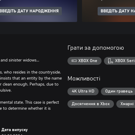
ВВЕДІТЬ ДАТУ НАРОДЖЕННЯ
ВВЕДІТЬ ДАТУ 
Грати за допомогою
nd sinister widows...
XBOX One
XBOX Seri
, who resides in the countryside.
insists that an entity by the name
Можливості
er clean enough. Perhaps, due to
ulsive.
4K Ultra HD
Один гравець
ental state. This case is perfect
Досягнення в Xbox
Хмарні
e to determine whether it is
Дата випуску