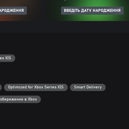
НАРОДЖЕННЯ
ВВЕДІТЬ ДАТУ НАРОДЖЕННЯ
es X|S
Optimized for Xbox Series X|S
Smart Delivery
 збереження в Xbox