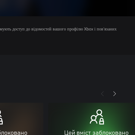
римують доступ до відомостей вашого профілю Xbox і пов’язаних
блоковано
Цей вміст заблоковано