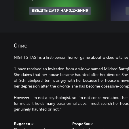
ВВЕДІТЬ ДАТУ НАРОДЖЕННЯ
Опис
NIGHTGHAST is a first-person horror game about wicked witches a
"I have received an invitation from a widow named Mildred Bartgis
She claims that her house became haunted after her divorce. She 
of 'Schnabelperchten' is angry with her because her house is nev
her depression after the divorce, she has become obsessive-comp
However, I'm not a psychologist, so I'm not concerned about her m
for me as it holds many paranormal clues. I must search her hous
genuinely haunted or not."
Видавець:
Розробник: