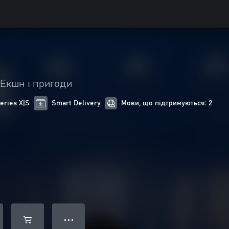
Екшн і пригоди
eries X|S
Smart Delivery
Мови, що підтримуються: 2
● ● ●