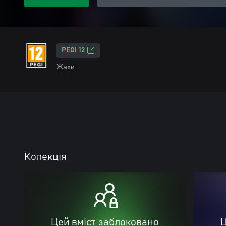
PEGI 12
Жахи
Колекція
Цей вміст заблоковано
Ц