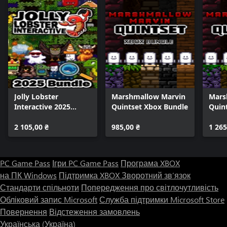
Jolly Lobster
Marshmallow Marvin
Mars
Interactive 2025
Quintset Xbox Bundle
Quin
Bundle
2 105,00 ₴
985,00 ₴
1 265
PC Game Pass
Ігри PC Game Pass
Програма XBOX
на ПК Windows
Підтримка XBOX
Зворотний зв’язок
Стандарти спільноти
Попередження про світлочутливість
Обліковий запис Microsoft
Служба підтримки Microsoft Store
Повернення
Відстеження замовлень
Українська (Україна)