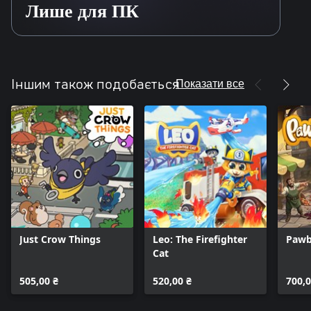
Лише для ПК
Показати все
Іншим також подобається
Just Crow Things
Leo: The Firefighter
Pawb
Cat
505,00 ₴
520,00 ₴
700,0