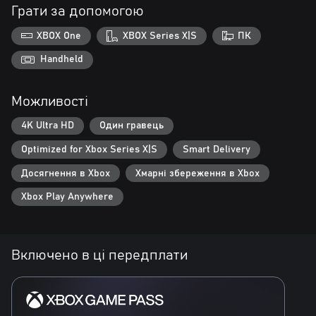
Грати за допомогою
XBOX One
XBOX Series X|S
ПК
Handheld
Можливості
4K Ultra HD
Один гравець
Optimized for Xbox Series X|S
Smart Delivery
Досягнення в Xbox
Хмарні збереження в Xbox
Xbox Play Anywhere
Включено в ці передплати