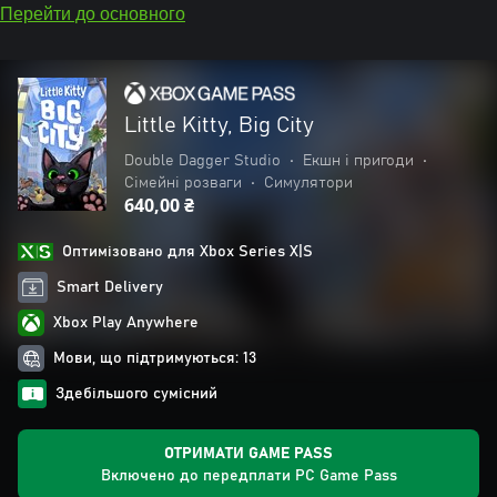
Перейти до основного
Little Kitty, Big City
Double Dagger Studio
•
Екшн і пригоди
•
Сімейні розваги
•
Симулятори
640,00 ₴
Оптимізовано для Xbox Series X|S
Smart Delivery
Xbox Play Anywhere
Мови, що підтримуються: 13
Здебільшого сумісний
ОТРИМАТИ GAME PASS
Включено до передплати PC Game Pass