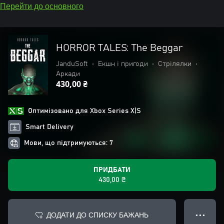
Перейти до основного
HORROR TALES: The Beggar
JanduSoft
•
Екшн і пригоди
•
Стрілялки
•
Аркади
430,00 ₴
Оптимізовано для Xbox Series X|S
Smart Delivery
Мови, що підтримуються: 7
ПРИДБАТИ
430,00 ₴
ДОДАТИ ДО СПИСКУ БАЖАНЬ
● ● ●