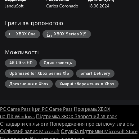
JanduSoft
Carlos Coronado
18.06.2024
Грати за допомогою
XBOX One
XBOX Series X|S
Можливості
4K Ultra HD
Один гравець
Optimized for Xbox Series X|S
Smart Delivery
Досягнення в Xbox
Хмарні збереження в Xbox
PC Game Pass
Ігри PC Game Pass
Програма XBOX
на ПК Windows
Підтримка XBOX
Зворотний зв’язок
Стандарти спільноти
Попередження про світлочутливість
Обліковий запис Microsoft
Служба підтримки Microsoft Store
Повернення
Відстеження замовлень