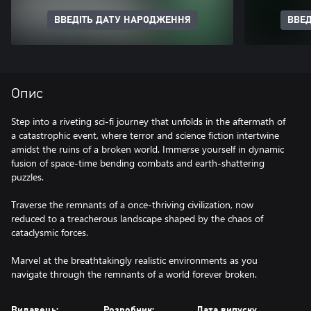
ВВЕДІТЬ ДАТУ НАРОДЖЕННЯ
ВВЕД
Опис
Step into a riveting sci-fi journey that unfolds in the aftermath of
a catastrophic event, where terror and science fiction intertwine
amidst the ruins of a broken world. Immerse yourself in dynamic
fusion of space-time bending combats and earth-shattering
puzzles.
Traverse the remnants of a once-thriving civilization, now
reduced to a treacherous landscape shaped by the chaos of
cataclysmic forces.
Marvel at the breathtakingly realistic environments as you
navigate through the remnants of a world forever broken.
Видавець:
Розробник:
Дата випуску