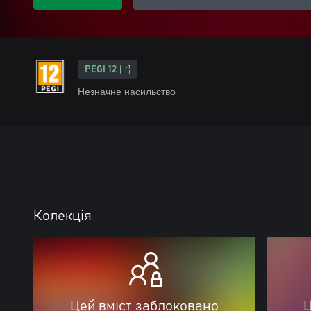
PEGI 12
Незначне насильство
Колекція
Цей вміст заблоковано
Ц