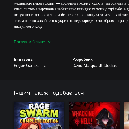
механікою перезарядки — досилайте кожну кулю в патронник в 
класі система керування забезпечує швидку та точну стрільбу, а
потужності дозволить вам безперервно знищувати механічні загро
автоматично ховайтеся в укриття, перезаряджаючи зброю та розр
наступного ходу.
Збирайте та вдосконалюйте свій арсенал
Показати більше
Обирайте свій арсенал з майже 2 000 унікальних револьверів, ру
розблокувати.1600 унікальних тонізуючих засобів дозволяють т
посилювати здібності стрільця на полі бою, відкривати сотні скр
Видавець:
Розробник:
оновленнями. Покращуйте свого стрільця за допомогою 24 унікал
Rogue Games, Inc.
David Marquardt Studios
змінюють ігровий процес
Смерть – це лише початок
На тих, хто наважиться прийняти цей виклик, чекає насичена 15-
пройде весь курс, чекає ще багато-багато годин пригод. Дослідж
Іншим також подобається
світ з чотирма унікальними регіонами, боріться з вражаючим спи
унікальні сильні та слабкі сторони. Вимагайте винагороди за зло
сутичках з босами