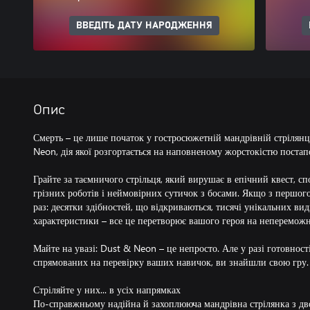
ВВЕДІТЬ ДАТУ НАРОДЖЕННЯ
Опис
Смерть – це лише початок у гостросюжетній мандрівній стрілян
Neon, дія якої розгортається на наповненому жорстокістю поста
Грайте за таємничого стрільця, який вирушає в епічний квест, сп
грізних роботів і неймовірних сутичок з босами. Якщо з першого
раз: десятки здібностей, що відкриваються, тисячі унікальних вид
характеристики – все це перетворює вашого героя на непереможн
Майте на увазі: Dust & Neon – це непросто. Але у разі готовност
спрямованих на перевірку ваших навичок, ви знайшли свою гру.
Стріляйте у них... в усіх напрямках
По-справжньому надійна й захоплююча мандрівна стрілянка з дв