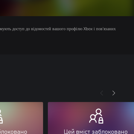
римують доступ до відомостей вашого профілю Xbox і пов’язаних
блоковано
Цей вміст заблоковано