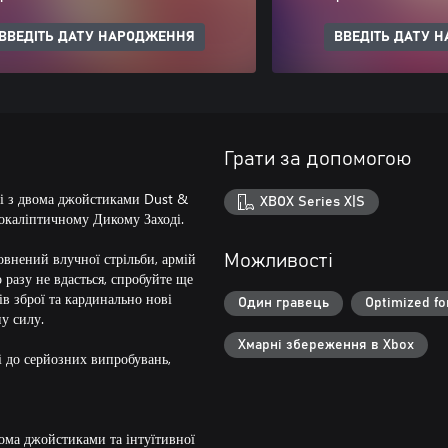
ВВЕДІТЬ ДАТУ НАРОДЖЕННЯ
ВВЕДІТЬ ДАТУ 
Грати за допомогою
ці з двома джойстиками Dust &
XBOX Series X|S
покаліптичному Дикому Заході.
овнений влучної стрільби, армій
Можливості
 разу не вдасться, спробуйте ще
ів зброї та кардинально нові
Один гравець
Optimized fo
у силу.
Хмарні збереження в Xbox
і до серйозних випробувань,
ома джойстиками та інтуїтивної