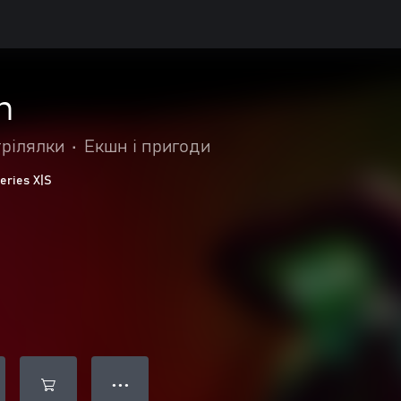
n
трілялки
•
Екшн і пригоди
eries X|S
● ● ●