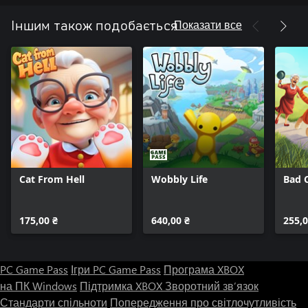
Показати все
Іншим також подобається
Cat From Hell
Wobbly Life
Bad 
175,00 ₴
640,00 ₴
255,0
PC Game Pass
Ігри PC Game Pass
Програма XBOX
на ПК Windows
Підтримка XBOX
Зворотний зв’язок
Стандарти спільноти
Попередження про світлочутливість