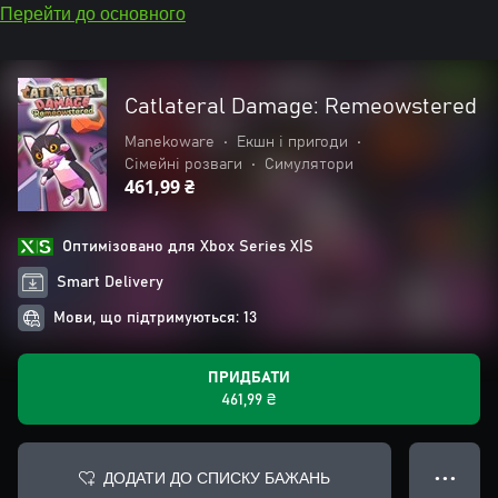
Перейти до основного
Catlateral Damage: Remeowstered
Manekoware
•
Екшн і пригоди
•
Сімейні розваги
•
Симулятори
461,99 ₴
Оптимізовано для Xbox Series X|S
Smart Delivery
Мови, що підтримуються: 13
ПРИДБАТИ
461,99 ₴
ДОДАТИ ДО СПИСКУ БАЖАНЬ
● ● ●