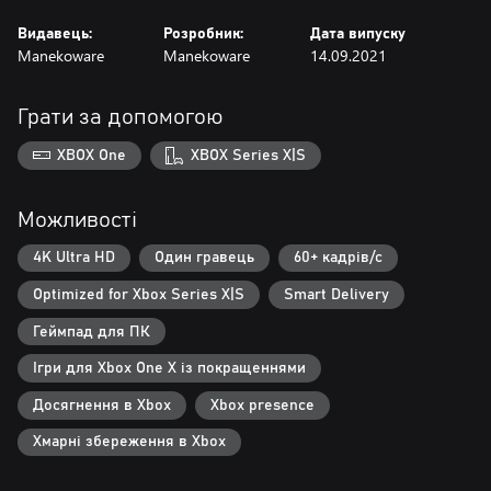
Видавець:
Розробник:
Дата випуску
Manekoware
Manekoware
14.09.2021
Грати за допомогою
XBOX One
XBOX Series X|S
Можливості
4K Ultra HD
Один гравець
60+ кадрів/с
Optimized for Xbox Series X|S
Smart Delivery
Геймпад для ПК
Ігри для Xbox One X із покращеннями
Досягнення в Xbox
Xbox presence
Хмарні збереження в Xbox