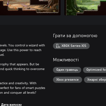
Грати за допомогою
vels. You control a wizard with
XBOX Series X|S
tage. Use this power to reach
vel.
Можливості
trophy that appears. But be
 and quick thinking to overcome
Один гравець
Optimized fo
Xbox presence
Хмарні збе
ctice and creativity. With
rfect for fans of smart puzzles
on and conquer all levels?
Дата випуску