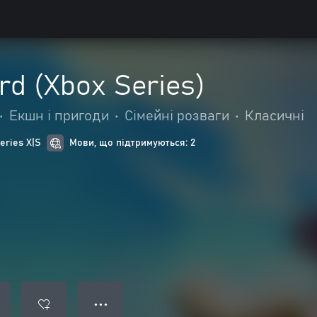
rd (Xbox Series)
•
Екшн і пригоди
•
Сімейні розваги
•
Класичні
eries X|S
Мови, що підтримуються: 2
● ● ●