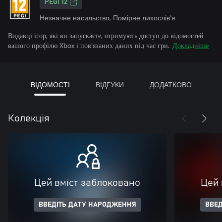
PEGI 12
Незначне насильство, Помірне лихослів'я
Видавці ігор, які ви запускаєте, отримують доступ до відомостей
вашого профілю Xbox і пов’язаних даних під час гри.
Докладніше
ВІДОМОСТІ
ВІДГУКИ
ДОДАТКОВО
Колекція
Цей вміст заблоковано
Цей 
ВВЕДІТЬ ДАТУ НАРОДЖЕННЯ
ВВЕД