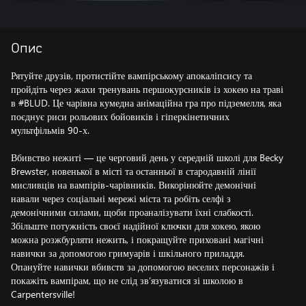
Опис
Рятуйте друзів, протистійте вампірському апокаліпсису та
пройдіть через жахи тренувань першокурсників із хокею на траві
в #BLUD. Це чарівна кумедна анімаційна гра про підземелля, яка
поєднує риси рольових бойовиків і гіперкінетичних
мультфільмів 90-х.
Вбивство нежиті — це черговий день у середній школі для Becky
Brewster, новенької в місті та останньої в стародавній лінії
мисливців на вампірів-чарівників. Викорінюйте демонічні
навали через соціальні мережі міста та робіть селфі з
демонічними силами, щоби проаналізувати їхні слабкості.
Збільште потужність своєї надійної ключки для хокею, якою
можна розжбурляти нежить, і покращуйте приховані магічні
навички за допомогою гримуарів і шкільного приладдя.
Опануйте навички вбивств за допомогою веселих персонажів і
покажіть вампірам, що не слід зв’язуватися зі школою в
Carpentersville!