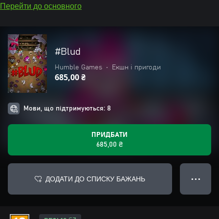
Перейти до основного
#Blud
Humble Games
•
Екшн і пригоди
685,00 ₴
Мови, що підтримуються: 8
ПРИДБАТИ
685,00 ₴
ДОДАТИ ДО СПИСКУ БАЖАНЬ
● ● ●