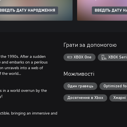
ВВЕДІТЬ ДАТУ НАРОДЖЕННЯ
ВВЕДІТЬ ДАТУ 
Грати за допомогою
the 1990s. After a sudden
XBOX One
XBOX Seri
é and embarks on a perilous
on unravels into a web of
 the world...
Можливості
Один гравець
Optimized fo
 in a world overrun by the
y!
Досягнення в Xbox
Хмарні
ctible, bringing an immersive and