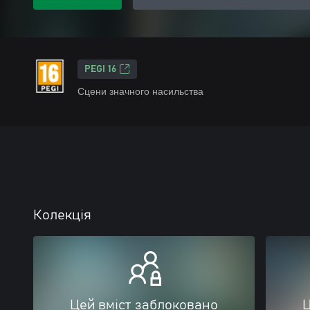
PEGI 16
Сцени значного насильства
Колекція
Цей вміст заблоковано
Ц