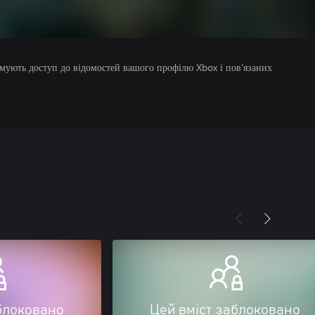
римують доступ до відомостей вашого профілю Xbox і пов’язаних
блоковано
Цей вміст заблоковано