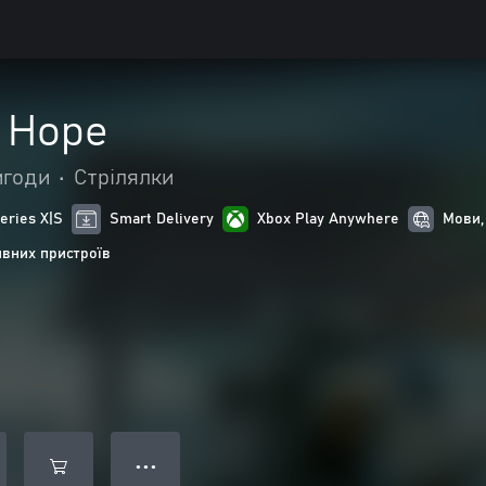
 Hope
игоди
•
Стрілялки
eries X|S
Smart Delivery
Xbox Play Anywhere
Мови,
ивних пристроїв
● ● ●