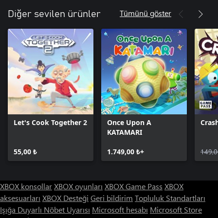
Tümünü göster
Diğer sevilen ürünler
Let's Cook Together 2
Once Upon A
Cras
KATAMARI
55,00 ₺
1.749,00 ₺+
149,0
XBOX konsollar
XBOX oyunları
XBOX Game Pass
XBOX
aksesuarları
XBOX Desteği
Geri bildirim
Topluluk Standartları
Işığa Duyarlı Nöbet Uyarısı
Microsoft hesabı
Microsoft Store