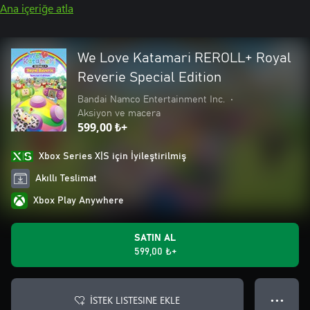
Ana içeriğe atla
We Love Katamari REROLL+ Royal
Reverie Special Edition
Bandai Namco Entertainment Inc.
•
Aksiyon ve macera
599,00 ₺+
Xbox Series X|S için İyileştirilmiş
Akıllı Teslimat
Xbox Play Anywhere
SATIN AL
599,00 ₺+
İSTEK LISTESINE EKLE
● ● ●