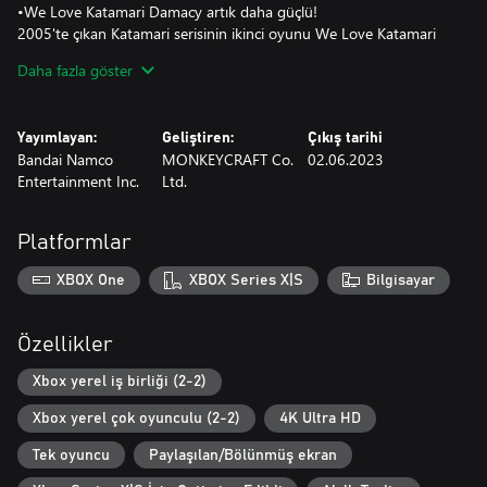
•We Love Katamari Damacy artık daha güçlü!
2005'te çıkan Katamari serisinin ikinci oyunu We Love Katamari
Damacy yenilendi.
Daha fazla göster
Oyunun görselleri tamamen baştan tasarlandı ve arayüzü
yenilenerek oynanış daha da kolaylaştırıldı.
Yayımlayan:
Geliştiren:
Çıkış tarihi
•Royal Reverie gibi yeni ek özellikler de şimdi kullanılabilir!
Bandai Namco
MONKEYCRAFT Co.
02.06.2023
Kral gençliğinde, babası Büyük Kral tarafından sıkı bir eğitimden
Entertainment Inc.
Ltd.
geçirildi. Kral'ın çocukluğundan tamamlayabileceğin yeni görevler
eklendi!
5 yepyeni görevde Kral'ın zorlu eğitimine ve sıkı antrenmanlarına
Platformlar
katıl.
Genç Kral bu zorlu görevleri tamamlayabilecek mi?
XBOX One
XBOX Series X|S
Bilgisayar
Bunlara ek olarak yeni eklenen selfie moduyla Prens ve kuzenleri
aşamalarda gezerken fotoğraf çekilebilecekler!
Özellikler
•Basit ama son derece derin bir oyun!
Katamariyi yuvarla, nesneleri katamariye kat ve onu daha da
Xbox yerel iş birliği (2-2)
büyüt.
Xbox yerel çok oyunculu (2-2)
4K Ultra HD
Ataçlardan etraftaki atıştırmalıklara, telefon direklerinden şehirdeki
binalara kadar her şeyi, hatta insanlar ve hayvanlar gibi canlıları
Tek oyuncu
Paylaşılan/Bölünmüş ekran
bile toplayabilirsin. Katamari tamamlandığında gece gökyüzünü