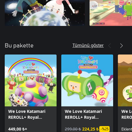
Tümünü göster
Bu pakette
We Love Katamari
We Love Katamari
We L
REROLL+ Royal
REROLL+ Royal
RERO
Reverie
Reverie - Katamari
Rever
449,00 ₺+
Damacy Series Music
299,00 ₺
224,25 ₺
Cost
Eklent
-%25