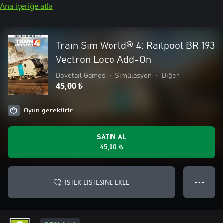
Ana içeriğe atla
Train Sim World® 4: Railpool BR 193
Vectron Loco Add-On
Dovetail Games
•
Simülasyon
•
Diğer
45,00 ₺
Oyun gerektirir
SATIN AL
45,00 ₺
İSTEK LISTESINE EKLE
● ● ●