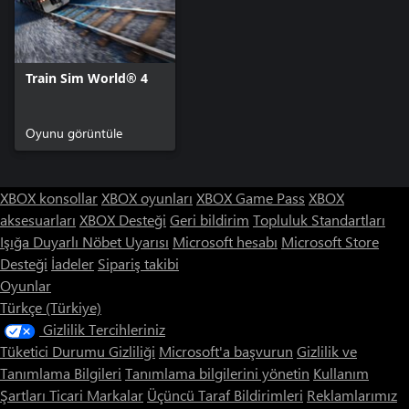
Train Sim World® 4
Oyunu görüntüle
XBOX konsollar
XBOX oyunları
XBOX Game Pass
XBOX
aksesuarları
XBOX Desteği
Geri bildirim
Topluluk Standartları
Işığa Duyarlı Nöbet Uyarısı
Microsoft hesabı
Microsoft Store
Desteği
İadeler
Sipariş takibi
Oyunlar
Türkçe (Türkiye)
Gizlilik Tercihleriniz
Tüketici Durumu Gizliliği
Microsoft'a başvurun
Gizlilik ve
Tanımlama Bilgileri
Tanımlama bilgilerini yönetin
Kullanım
Şartları
Ticari Markalar
Üçüncü Taraf Bildirimleri
Reklamlarımız