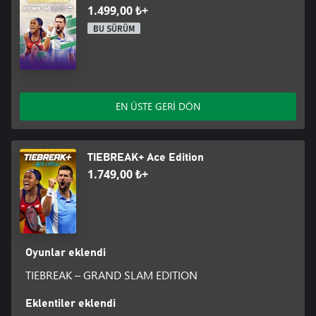
okuyun, Nadal’ın güçlü topspin forehand vuruşunu karşılamak için
1.499,00 ₺+
sıçrayın ve Federer’in slice backhand’ine dikkat edin. Her yıldızın
BU SÜRÜM
ikonik hareketlerini öğrenerek onları yenmenin bir yolunu bulun.
EN ÜSTE GERİ DÖN
TIEBREAK+ Ace Edition
1.749,00 ₺+
Oyunlar eklendi
TIEBREAK – GRAND SLAM EDITION
Eklentiler eklendi