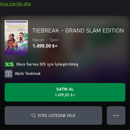
Ana içeriğe atla
TIEBREAK – GRAND SLAM EDITION
Nacon
•
Spor
1.499,00 ₺+
Xbox Series X|S için İyileştirilmiş
Akıllı Teslimat
SATIN AL
1.499,00 ₺+
İSTEK LISTESINE EKLE
● ● ●