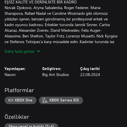
EŞSİZ KALİTE VE DERİNLİKTE BİR KADRO
Novak Djokovic, Aryna Sabalenka, Roger Federer, Maria
Sharapova, Rafael Nadal ve Caroline Wozniacki gibi ölümsüz
yıldızları içeren, benzeri görülmemiş bir profesyonel erkek ve
kadın oyuncu kadrosu. Erkekler turunda Jannik Sinner, Carlos
Alcaraz, Alexander Zverev, Daniil Medvedev, Felix Auger-
Aliassime, Ben Shelton, Taylor Fritz, Lorenzo Musetti, Nick Kyrgios
ve Stefanos Tsitsipas’a karşı mücadele edin. Kadınlar turunda ise
Iga Swiatek, Coco Gauff, Elena Rybakina, Mirra Andreeva,
Daha fazla göster
Amanda Anisimova, Emma Raducanu, Jasmine Paolini, Elina
Svitolina, Jessica Pegula ve Naomi Osaka gibi yıldızlarla karşılaşın.
Bu efsanevi oyuncuların her biri, kendilerine özgü tekniklerini ve
Yayımlayan:
Geliştiren:
Çıkış tarihi
stratejilerini yeniden oluşturabilmek için en ince ayrıntısına kadar
Nacon
Big Ant Studios
22.08.2024
incelenmiş; hücum ve savunmada benzersiz oyun stilleriyle oyuna
aktarılmıştır.
Platformlar
EKSİKSİZ RESMÎ TAKVİM
Yeteneklerinizi sınamak için ATP ve WTA’nın resmî turlarından
XBOX One
XBOX Series X|S
daha büyük bir meydan okuma yoktur ve TIEBREAK – GRAND
SLAM EDITION, gerçek turnuva takvimini yıllar boyunca takip
etmenizi sağlar. Resmî bir oyuncunun rolüne bürünün ya da kendi
Özellikler
oyuncunuzu yaratın. Tüm Grand Slam kortlarında oynayın. United
Cup ve Laver Cup’ta ülkenizi temsil edin. Masters 1000 ve WTA
Xbox yerel iş birliği (2-4)