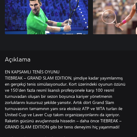
Açıklama
EN KAPSAMLI TENİS OYUNU
TIEBREAK – GRAND SLAM EDITION, şimdiye kadar yayımlanmış
en gerçekçi tenis simülasyonudur. Kort üzerindeki oyunun özünü
ve 150’den fazla resmî lisanslı profesyonele karşı 100 resmî
turnuvadan oluşan bir sezon boyunca kariyer yönetmenin
zorluklarını kusursuz şekilde yansıtır. Artık dört Grand Slam
turnuvasının tamamının yanı sıra eksiksiz ATP ve WTA turları ile
United Cup ve Laver Cup takım organizasyonlarını da içeriyor.
Raketin gücünü avuçlarınızda hissedin – daha önce TIEBREAK –
GRAND SLAM EDITION gibi bir tenis deneyimi hiç yaşanmadı!