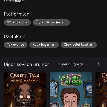
Entertainment
Platformlar
XBOX One
XBOX Series X|S
Özellikler
Tek oyuncu
Xbox başarıları
Xbox bulut kayıtları
Tümünü göster
Diğer sevilen ürünler