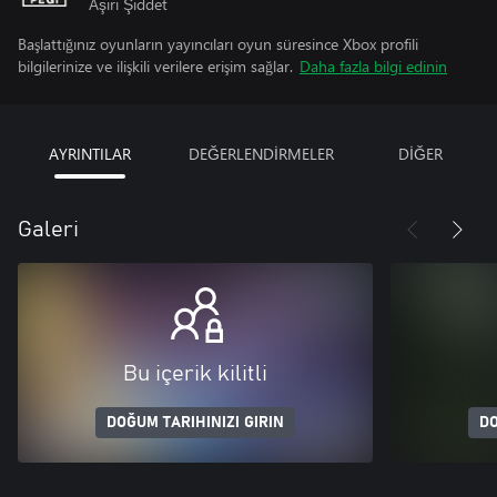
Aşırı Şiddet
Başlattığınız oyunların yayıncıları oyun süresince Xbox profili
bilgilerinize ve ilişkili verilere erişim sağlar.
Daha fazla bilgi edinin
AYRINTILAR
DEĞERLENDİRMELER
DİĞER
Galeri
Bu içerik kilitli
DOĞUM TARIHINIZI GIRIN
DO