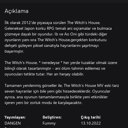
Açıklama
İlk olarak 2012'de piyasaya sürülen The Witch's House,
Geleneksel Japon korku RPG temalı ani sıçramalar ve bulmaca
çözmeye dayalı bir oyundur. Ib ve Ao Oni gibi türdeki diğer
oyunların yanı sıra The Witch's House,gerçekten korkutucu
dehşeti gizleyen piksel sanatıyla hayranlarını şaşırtmayı
başarmıştır.
The Witch's House, * neredeyse * her yerde tuzaklar olmak üzere
bilinçli olarak tasarlanmıştır - ani ölüm tahmin edilemez ve
oyuncuları tetikte tutar. Her an herşey olabilir.
Tamamen yenilenmiş görseller ile, The Witch’s House MV eski tarz
seven hayranlar için bile yeni gibi hissedeceklerdir. Oyuncular
ayrıca, ana oyunun tamamlanmasıyla birlikte yeni etkinlikler
Yayımlayan:
Geliştiren:
Çıkış tarihi
DANGEN
Fummy
13.10.2022