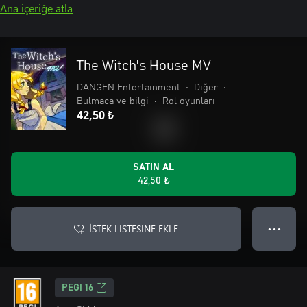
Ana içeriğe atla
The Witch's House MV
DANGEN Entertainment
•
Diğer
•
Bulmaca ve bilgi
•
Rol oyunları
42,50 ₺
SATIN AL
42,50 ₺
İSTEK LISTESINE EKLE
● ● ●
PEGI 16