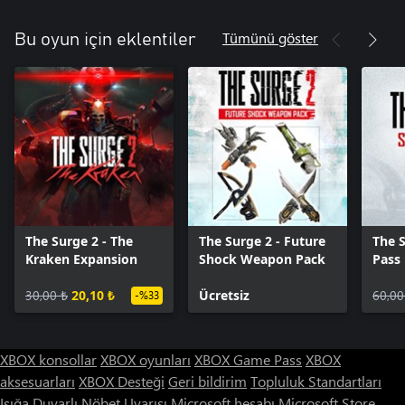
Tümünü göster
Bu oyun için eklentiler
The Surge 2 - The
The Surge 2 - Future
The S
Kraken Expansion
Shock Weapon Pack
Pass
30,00 ₺
20,10 ₺
Ücretsiz
60,00
-%33
XBOX konsollar
XBOX oyunları
XBOX Game Pass
XBOX
aksesuarları
XBOX Desteği
Geri bildirim
Topluluk Standartları
Işığa Duyarlı Nöbet Uyarısı
Microsoft hesabı
Microsoft Store