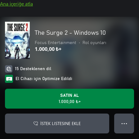
Ana içeriğe atla
The Surge 2 - Windows 10
Focus Entertainment
•
Rol oyunları
1.000,00 ₺+
15 Desteklenen dil
El Cihazı için Optimize Edildi
SATIN AL
1.000,00 ₺+
İSTEK LISTESINE EKLE
● ● ●