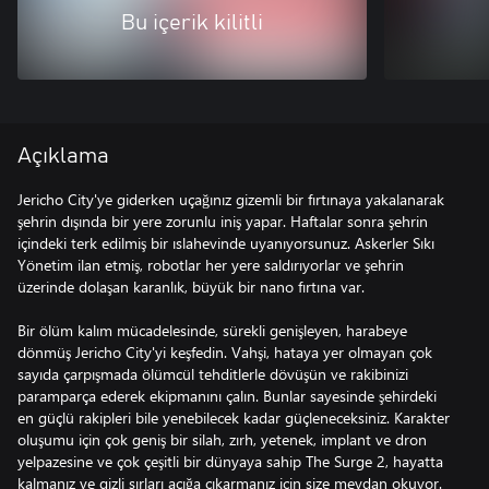
Bu içerik kilitli
Açıklama
Jericho City'ye giderken uçağınız gizemli bir fırtınaya yakalanarak
şehrin dışında bir yere zorunlu iniş yapar. Haftalar sonra şehrin
içindeki terk edilmiş bir ıslahevinde uyanıyorsunuz. Askerler Sıkı
Yönetim ilan etmiş, robotlar her yere saldırıyorlar ve şehrin
üzerinde dolaşan karanlık, büyük bir nano fırtına var.
Bir ölüm kalım mücadelesinde, sürekli genişleyen, harabeye
dönmüş Jericho City'yi keşfedin. Vahşi, hataya yer olmayan çok
sayıda çarpışmada ölümcül tehditlerle dövüşün ve rakibinizi
paramparça ederek ekipmanını çalın. Bunlar sayesinde şehirdeki
en güçlü rakipleri bile yenebilecek kadar güçleneceksiniz. Karakter
oluşumu için çok geniş bir silah, zırh, yetenek, implant ve dron
yelpazesine ve çok çeşitli bir dünyaya sahip The Surge 2, hayatta
kalmanız ve gizli sırları açığa çıkarmanız için size meydan okuyor.