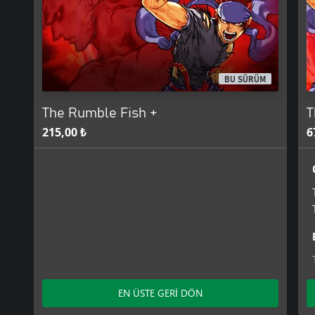
At the dawn of the 21st century, the conglomerate PROBE-NEX
began reconstruction efforts in that eastern area. Colossal capit
poured into rebuilding it. Skyscrapers that put the old high-rises
biggest shopping mall and recreational facilities. This was the daz
century. It was christened Zone Prime.
BU SÜRÜM
And now, in an undeveloped sector of its western block, there wa
The Rumble Fish +
T
215,00 ₺
6
EN ÜSTE GERİ DÖN