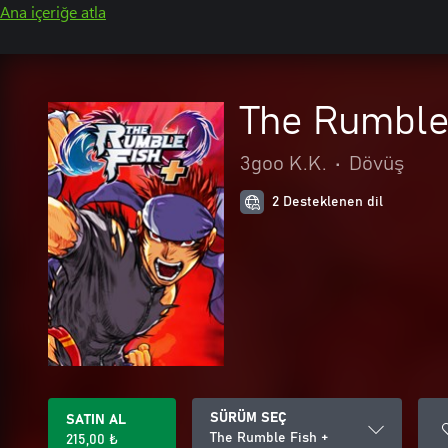
Ana içeriğe atla
The Rumble
3goo K.K.
•
Dövüş
2 Desteklenen dil
SÜRÜM SEÇ
SATIN AL
The Rumble Fish +
215,00 ₺