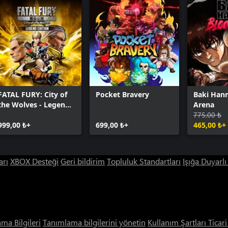
FATAL FURY: City of
Pocket Bravery
Baki Han
the Wolves - Legend
Arena
Edition
775,00 ₺
999,00 ₺+
699,00 ₺+
465,00 ₺+
arı
XBOX Desteği
Geri bildirim
Topluluk Standartları
Işığa Duyarl
ama Bilgileri
Tanımlama bilgilerini yönetin
Kullanım Şartları
Ticar