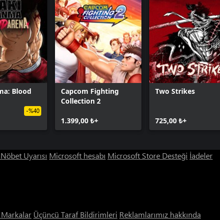
ma: Blood
Capcom Fighting
Two Strikes
Collection 2
-%40
1.399,00 ₺+
725,00 ₺+
ı Nöbet Uyarısı
Microsoft hesabı
Microsoft Store Desteği
İadeler
i Markalar
Üçüncü Taraf Bildirimleri
Reklamlarımız hakkında