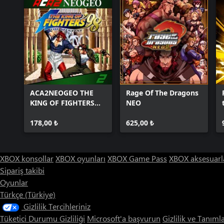
ACA2NEOGEO THE
Rage Of The Dragons
KING OF FIGHTERS
NEO
'98
178,00 ₺
625,00 ₺
XBOX konsollar
XBOX oyunları
XBOX Game Pass
XBOX aksesuarl
Sipariş takibi
Oyunlar
Türkçe (Türkiye)
Gizlilik Tercihleriniz
Tüketici Durumu Gizliliği
Microsoft'a başvurun
Gizlilik ve Tanıml