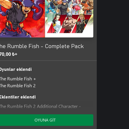
US, commonly known as Probe,
al and cutting-edge technology was
 to shame along with the world's
zling birth of a symbol for the new
s an area known as the slums...
he Rumble Fish - Complete Pack
70,00 ₺+
Oyunlar eklendi
The Rumble Fish +
The Rumble Fish 2
Eklentiler eklendi
The Rumble Fish 2 Additional Character -
Greed
The Rumble Fish 2 Additional Character -
OYUNA GİT
Hazama