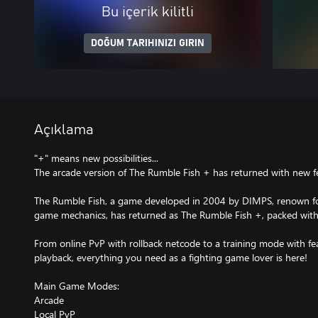
Bu içerik kilitli
DOĞUM TARIHINIZI GIRIN
Açıklama
"+" means new possibilities...
The arcade version of The Rumble Fish + has returned with new f
The Rumble Fish, a game developed in 2004 by DIMPS, renown f
game mechanics, has returned as The Rumble Fish +, packed with
From online PvP with rollback netcode to a training mode with f
playback, everything you need as a fighting game lover is here!
Main Game Modes:
Arcade
Local PvP