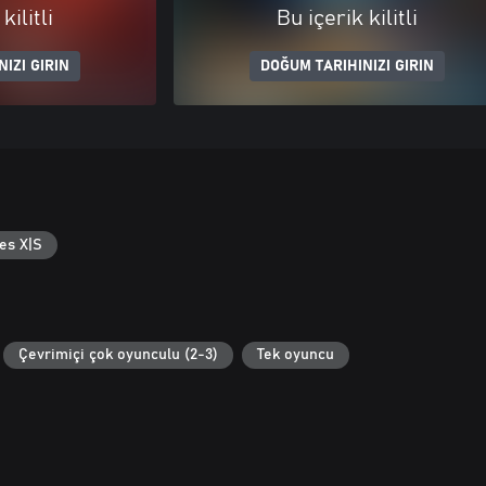
kilitli
Bu içerik kilitli
IZI GIRIN
DOĞUM TARIHINIZI GIRIN
es X|S
Çevrimiçi çok oyunculu (2-3)
Tek oyuncu