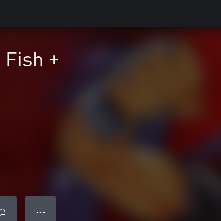
 Fish +
● ● ●