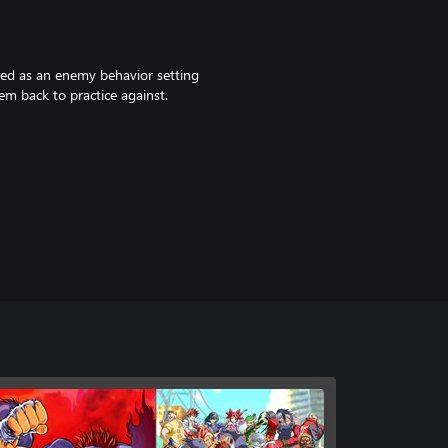
ed as an enemy behavior setting
m back to practice against.
can choose different character
). Default color is LP.
truck the eastern area of a nation.
 life.