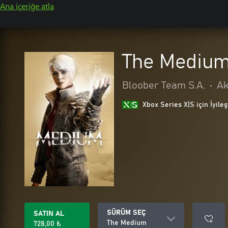
Ana içeriğe atla
The Mediu
Bloober Team S.A.
•
Ak
Xbox Series X|S için İyileş
SÜRÜM SEÇ
SATIN AL
The Medium
728,00 ₺