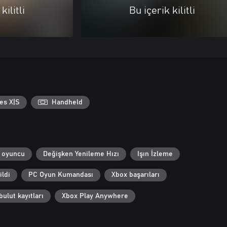
kilitli
Bu içerik kilitli
es X|S
Handheld
 oyuncu
Değişken Yenileme Hızı
Işın İzleme
ildi
PC Oyun Kumandası
Xbox başarıları
ulut kayıtları
Xbox Play Anywhere