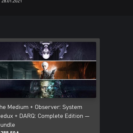
28.01.2021
he Medium + Observer: System
edux + DARQ: Complete Edition —
undle