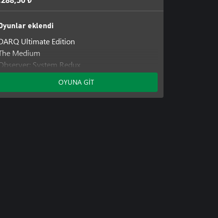
.288,50 ₺
Oyunlar eklendi
DARQ Ultimate Edition
The Medium
Observer: System Redux
OYUNA GİT