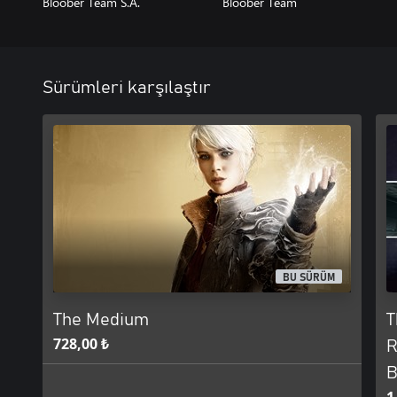
Bloober Team S.A.
Bloober Team
Sürümleri karşılaştır
BU SÜRÜM
The Medium
T
728,00 ₺
R
B