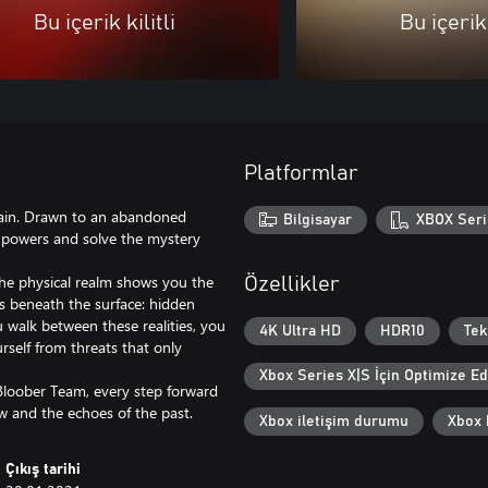
Bu içerik kilitli
Bu içerik 
Platformlar
lain. Drawn to an abandoned
Bilgisayar
XBOX Seri
r powers and solve the mystery
The physical realm shows you the
Özellikler
es beneath the surface: hidden
 walk between these realities, you
4K Ultra HD
HDR10
Tek
urself from threats that only
Xbox Series X|S İçin Optimize Ed
 Bloober Team, every step forward
Xbox iletişim durumu
Xbox b
Çıkış tarihi