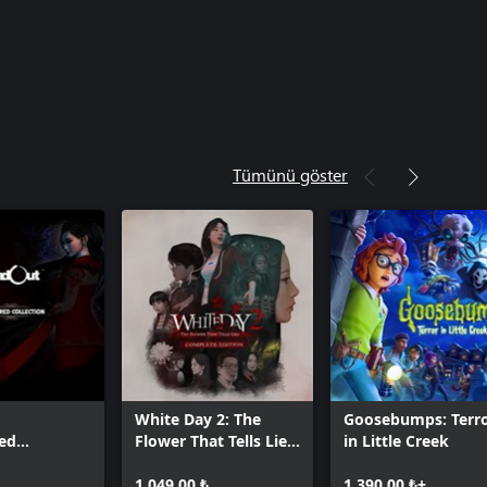
Tümünü göster
White Day 2: The
Goosebumps: Terr
ed
Flower That Tells Lies
in Little Creek
n
- Complete Edition
1.049,00 ₺
1.390,00 ₺+