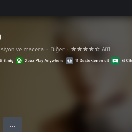
m
siyon ve macera
•
Diğer
•
601
tirilmiş
Xbox Play Anywhere
11 Desteklenen dil
El Ci
● ● ●