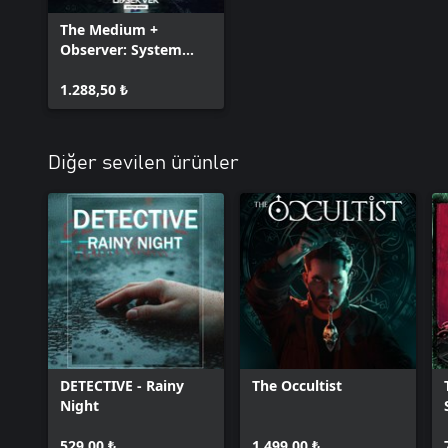
The Medium +
Observer: System
Redux + DARQ:
Complete Edition —
1.288,50 ₺
Bundle
Diğer sevilen ürünler
DETECTIVE - Rainy
The Occultist
Night
529,00 ₺
1.499,00 ₺