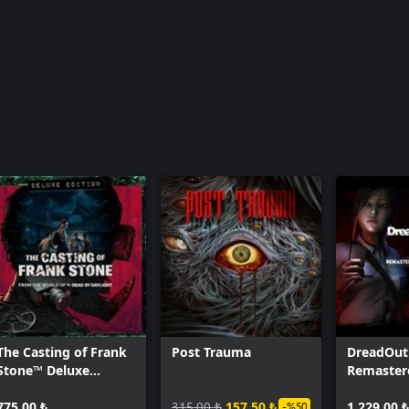
The Casting of Frank
Post Trauma
DreadOut
Stone™ Deluxe
Remaster
Edition
Collectio
775,00 ₺
315,00 ₺
157,50 ₺
1.229,00 ₺
-%50