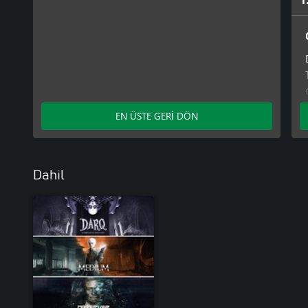
1
EN ÜSTE GERİ DÖN
Dahil