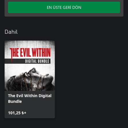
EN ÜSTE GERİ DÖN
Dahil
The Evil Within Digital
Bundle
101,25 ₺+