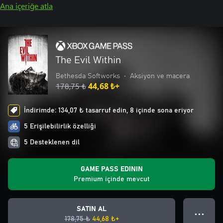
Ana içeriğe atla
The Evil Within
Bethesda Softworks
•
Aksiyon ve macera
178,75 ₺
44,68 ₺+
İndirimde: 134,07 ₺ tasarruf edin, 8 içinde sona eriyor
5 Erişilebilirlik özelliği
5 Desteklenen dil
GAME PASS EDININ
Premium içinde mevcut
SATIN AL
● ● ●
178,75 ₺
44,68 ₺+