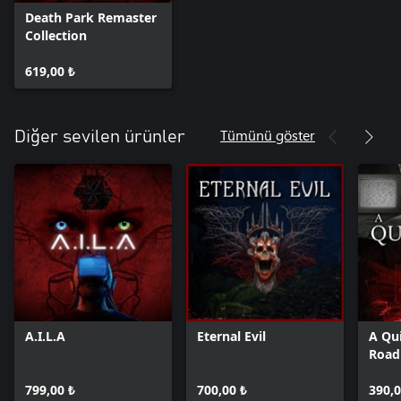
Death Park Remaster
Collection
619,00 ₺
Tümünü göster
Diğer sevilen ürünler
A.I.L.A
Eternal Evil
A Qui
Road
799,00 ₺
700,00 ₺
390,0