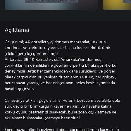
Açıklama
Geliştirilmiş 4K görselleriyle, donmuş manzaralar, ürkütücü
koridorlar ve korkutucu yaratıklar hiç bu kadar ürkütücü bir
şekilde gerçekçi görünmemişti.
Antarctica 88 4K Remaster, sizi Antarktika'nın donmuş
çoraklıklarının derinliklerine götüren ürpertici bir aksiyon-korku
deneyimidir. Artık her zamankinden daha sürükleyici ve görsel
olarak çarpıcı olan bu yeniden düzenlenmiş sürüm, her gölgeyi,
her canavar yaratığı ve her dehşet anını nefes kesici ayrıntılarla
hayata geçiriyor.
Canavar yaratıklar, güçlü silahlar ve sinir bozucu maceralarla dolu
sürükleyici bir bilimkurgu hikayesine dalın. Bu hayatta kalma
korku oyunu cesaretinizi sınayacak, bu yüzden çığlık atmaya ve
akıl almaz bulmacaları çözmeye hazır olun!
Ebedi buzun altında gizlenen kabus gibi dehşetlerden kaçmak için