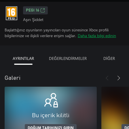
PEGI 16
Aşırı Şiddet
Başlattığınız oyunların yayıncıları oyun süresince Xbox profili
bilgilerinize ve ilişkili verilere erişim sağlar.
Daha fazla bilgi edinin
AYRINTILAR
DEĞERLENDİRMELER
DİĞER
Galeri
Bu içerik kilitli
DOĞUM TARIHINIZI GIRIN
DO