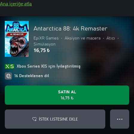
Ana içeriğe atla
Antarctica 88: 4k Remaster
EpiXR Games
•
Aksiyon ve macera
•
Atıcı
•
Simülasyon
16,75 ₺
Xbox Series X|S için İyileştirilmiş
16 Desteklenen dil
SATIN AL
16,75 ₺
İSTEK LISTESINE EKLE
● ● ●