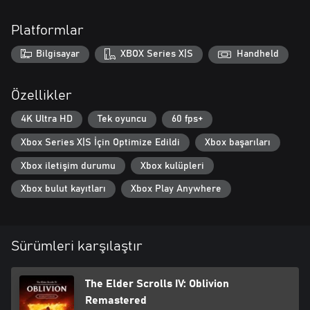
indirilebilir içeriklerle Oblivion'ın sunduğu her şeyi deneyimle.
Platformlar
***
Bilgisayar
XBOX Series X|S
Handheld
The Elder Scrolls IV: Oblivion Remastered - Standard Edition
içerikleri:
Özellikler
• Dijital ana oyun
• Shivering Isles ve Knights of the Nine hikâye genişlemeleri
4K Ultra HD
Tek oyuncu
60 fps+
• Diğer indirilebilir içerikler: Fighter's Stronghold, Spell Tomes, Vile
Xbox Series X|S İçin Optimize Edildi
Xbox başarıları
Lair, Mehrune's Razor, The Thieves Den, Wizard's Tower, The
Orrery ve Horse Armor Pack
Xbox iletişim durumu
Xbox kulüpleri
https://eulas.bethesda.net/oblivion-remaster
Xbox bulut kayıtları
Xbox Play Anywhere
Sürümleri karşılaştır
The Elder Scrolls IV: Oblivion
Remastered