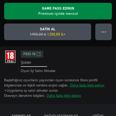
GAME PASS EDININ
Premium içinde mevcut
SATIN AL
● ● ●
1.900,00 ₺
1.330,00 ₺+
PEGI 18
Şiddet
Oyun İçi Satın Almalar
Başlattığınız oyunların yayıncıları oyun süresince Xbox profili
bilgilerinize ve ilişkili verilere erişim sağlar.
Daha fazla bilgi edinin
+Uygulama içi satın almalar sunar.
Ebeveyn denetimi bilgileri.
Daha fazla bilgi edinin
AYRINTILAR
DEĞERLENDİRMELER
DİĞER