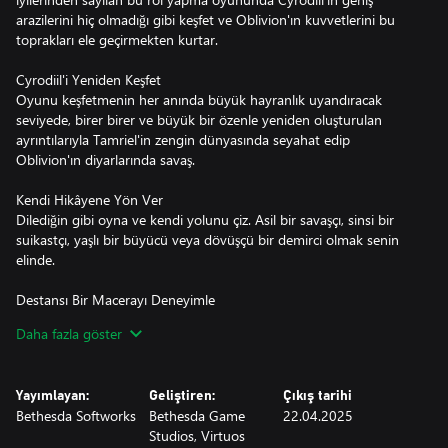
arazilerini hiç olmadığı gibi keşfet ve Oblivion'ın kuvvetlerini bu
toprakları ele geçirmekten kurtar.
Cyrodiil'i Yeniden Keşfet
Oyunu keşfetmenin her anında büyük hayranlık uyandıracak
seviyede, birer birer ve büyük bir özenle yeniden oluşturulan
ayrıntılarıyla Tamriel'in zengin dünyasında seyahat edip
Oblivion'ın diyarlarında savaş.
Kendi Hikâyene Yön Ver
Dilediğin gibi oyna ve kendi yolunu çiz. Asil bir savaşçı, sinsi bir
suikastçı, yaşlı bir büyücü veya dövüşçü bir demirci olmak senin
elinde.
Destansı Bir Macerayı Deneyimle
Sürükleyici hikâyelerle dolu bir evrene adımını at ve unutulmaz
Daha fazla göster
karakterlerle karşılaş. Bir kılıç ustası ol, kuvvetli büyüleri kullanarak
savaş ve Tamriel'i Daedric işgalinden kurtar.
Yayımlayan:
Geliştiren:
Çıkış tarihi
Hikâyenin Tamamı
Bethesda Softworks
Bethesda Game
22.04.2025
The Elder Scrolls IV: Oblivion Remastered içerisine dahil edilen,
Studios, Virtuos
hikâyeyi genişleten Shivering Isles ile Knights of the Nine ve diğer