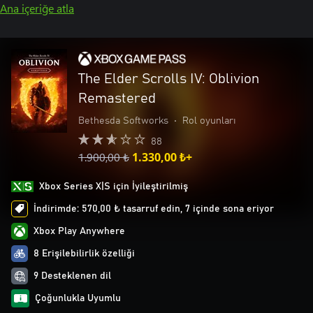
Ana içeriğe atla
The Elder Scrolls IV: Oblivion
Remastered
Bethesda Softworks
•
Rol oyunları
88
1.900,00 ₺
1.330,00 ₺+
Xbox Series X|S için İyileştirilmiş
İndirimde: 570,00 ₺ tasarruf edin, 7 içinde sona eriyor
Xbox Play Anywhere
8 Erişilebilirlik özelliği
9 Desteklenen dil
Çoğunlukla Uyumlu