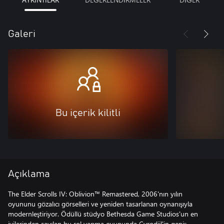
Galeri
Bu içerik kilitli
Açıklama
The Elder Scrolls IV: Oblivion™ Remastered, 2006'nın yılın
oyununu gözalıcı görselleri ve yeniden tasarlanan oynanışıyla
modernleştiriyor. Ödüllü stüdyo Bethesda Game Studios'un en
iyilerinden sayılan bu rol yapma oyununda Cyrodiil'in geniş