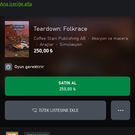
Ana içeriğe atla
Teardown: Folkrace
Coffee Stain Publishing AB
•
Aksiyon ve macera
•
Araçlar
•
Simülasyon
250,00 ₺
Oyun gerektirir
SATIN AL
250,00 ₺
İSTEK LISTESINE EKLE
● ● ●