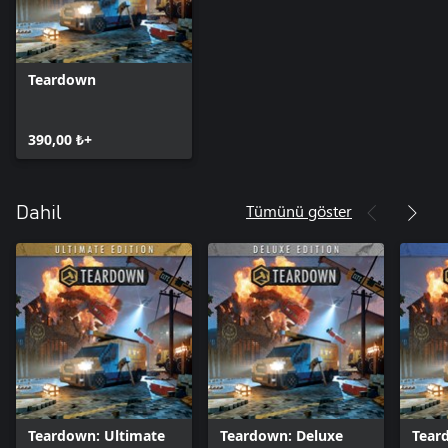
Teardown
390,00 ₺+
Tümünü göster
Dahil
Teardown: Ultimate
Teardown: Deluxe
Tear