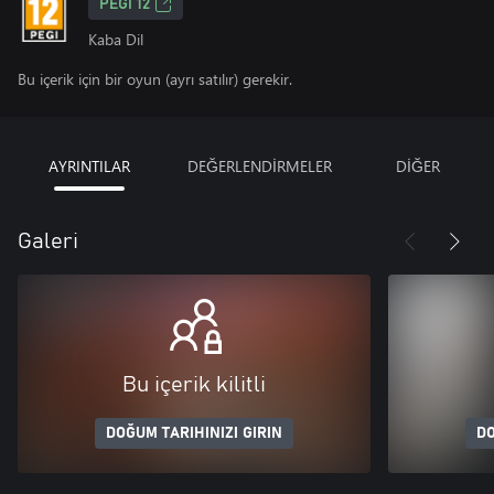
PEGI 12
Kaba Dil
Bu içerik için bir oyun (ayrı satılır) gerekir.
AYRINTILAR
DEĞERLENDİRMELER
DİĞER
Galeri
Bu içerik kilitli
DOĞUM TARIHINIZI GIRIN
DO