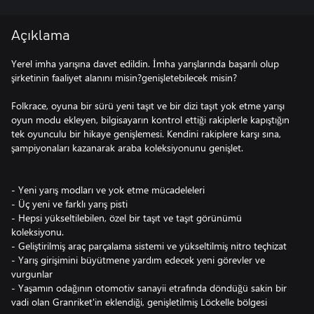
Açıklama
Yerel imha yarışına davet edildin. İmha yarışlarında başarılı olup
şirketinin faaliyet alanını misin?genişletebilecek misin?
Folkrace, oyuna bir sürü yeni taşıt ve bir dizi taşıt yok etme yarışı
oyun modu ekleyen, bilgisayarın kontrol ettiği rakiplerle kapıştığın
tek oyunculu bir hikaye genişlemesi. Kendini rakiplere karşı sına,
şampiyonaları kazanarak araba koleksiyonunu genişlet.
- Yeni yarış modları ve yok etme mücadeleleri
- Üç yeni ve farklı yarış pisti
- Hepsi yükseltilebilen, özel bir taşıt ve taşıt görünümü
koleksiyonu.
- Geliştirilmiş araç parçalama sistemi ve yükseltilmiş nitro teçhizat
- Yarış girişimini büyütmene yardım edecek yeni görevler ve
vurgunlar
- Yaşamın odağının otomotiv sanayii etrafında döndüğü sakin bir
vadi olan Granriket'in eklendiği, genişletilmiş Löckelle bölgesi