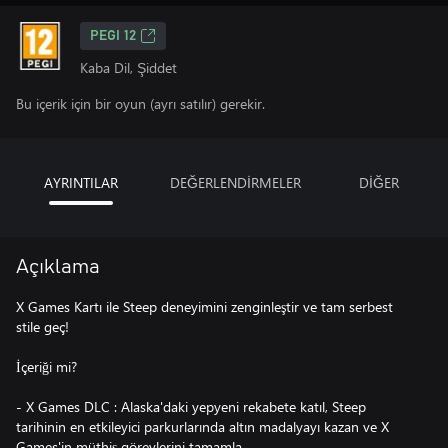
PEGI 12
Kaba Dil, Şiddet
Bu içerik için bir oyun (ayrı satılır) gerekir.
AYRINTILAR
DEĞERLENDİRMELER
DİĞER
Açıklama
X Games Kartı ile Steep deneyimini zenginleştir ve tam serbest
stile geç!
İçeriği mi?
- X Games DLC : Alaska'daki yepyeni rekabete katıl, Steep
tarihinin en etkileyici parkurlarında altın madalyayı kazan ve X
Games'in müthiş görevlerini tamamla.