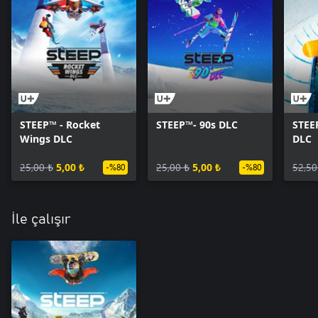
STEEP™ - Rocket
STEEP™- 90s DLC
STEE
Wings DLC
DLC
25,00 ₺
5,00 ₺
25,00 ₺
5,00 ₺
52,50
-%80
-%80
İle çalışır