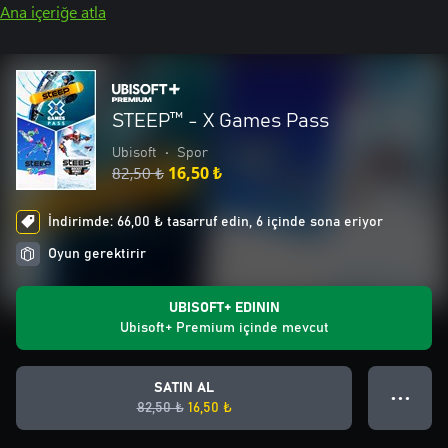
Ana içeriğe atla
STEEP™ - X Games Pass
Ubisoft
•
Spor
82,50 ₺
16,50 ₺
İndirimde: 66,00 ₺ tasarruf edin, 6 içinde sona eriyor
Oyun gerektirir
UBISOFT+ EDININ
Ubisoft+ Premium içinde mevcut
SATIN AL
● ● ●
82,50 ₺
16,50 ₺