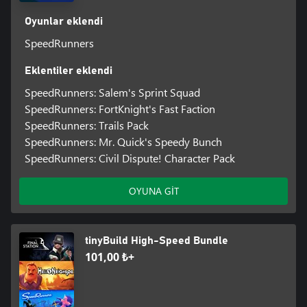
Oyunlar eklendi
SpeedRunners
Eklentiler eklendi
SpeedRunners: Salem's Sprint Squad
SpeedRunners: FortKnight's Fast Faction
SpeedRunners: Trails Pack
SpeedRunners: Mr. Quick's Speedy Bunch
SpeedRunners: Civil Dispute! Character Pack
OYUNA GİT
tinyBuild High-Speed Bundle
101,00 ₺+