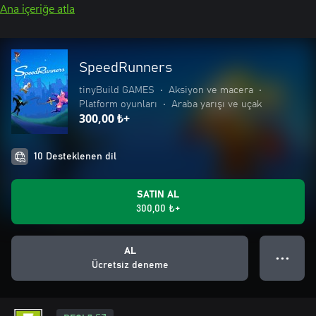
Ana içeriğe atla
SpeedRunners
tinyBuild GAMES
•
Aksiyon ve macera
•
Platform oyunları
•
Araba yarışı ve uçak
300,00 ₺+
10 Desteklenen dil
SATIN AL
300,00 ₺+
AL
● ● ●
Ücretsiz deneme