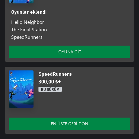
Oyunlar eklendi
Hello Neighbor
The Final Station
SpeedRunners
OYUNA GİT
SpeedRunners
300,00 ₺+
BU SÜRÜM
EN ÜSTE GERİ DÖN