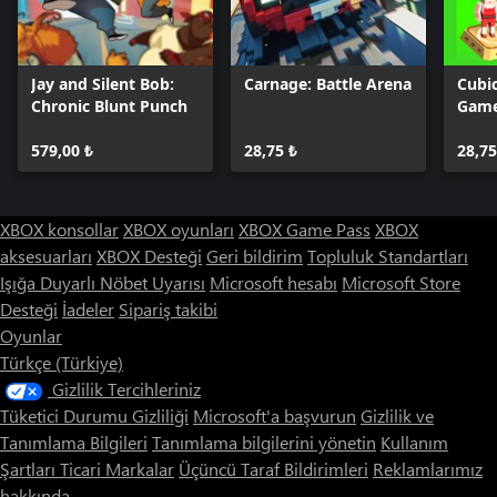
Jay and Silent Bob:
Carnage: Battle Arena
Cubic
Chronic Blunt Punch
Gam
579,00 ₺
28,75 ₺
28,75
XBOX konsollar
XBOX oyunları
XBOX Game Pass
XBOX
aksesuarları
XBOX Desteği
Geri bildirim
Topluluk Standartları
Işığa Duyarlı Nöbet Uyarısı
Microsoft hesabı
Microsoft Store
Desteği
İadeler
Sipariş takibi
Oyunlar
Türkçe (Türkiye)
Gizlilik Tercihleriniz
Tüketici Durumu Gizliliği
Microsoft'a başvurun
Gizlilik ve
Tanımlama Bilgileri
Tanımlama bilgilerini yönetin
Kullanım
Şartları
Ticari Markalar
Üçüncü Taraf Bildirimleri
Reklamlarımız
hakkında