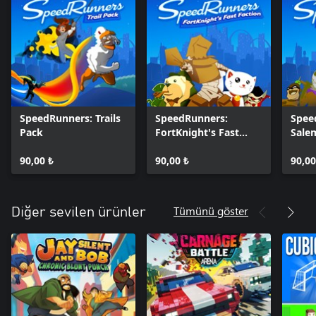
SpeedRunners: Trails
SpeedRunners:
Spee
Pack
FortKnight's Fast
Sale
Faction
90,00 ₺
90,00 ₺
90,00
Tümünü göster
Diğer sevilen ürünler