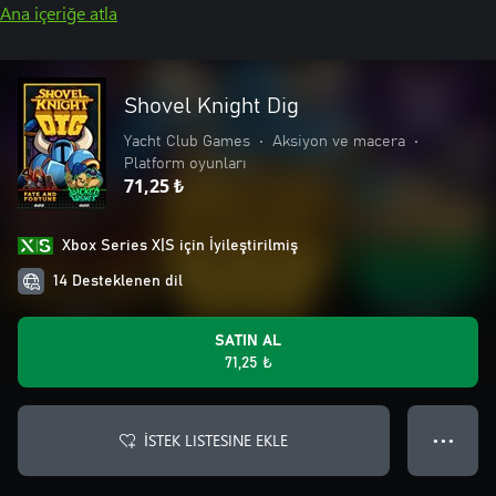
Ana içeriğe atla
Shovel Knight Dig
Yacht Club Games
•
Aksiyon ve macera
•
Platform oyunları
71,25 ₺
Xbox Series X|S için İyileştirilmiş
14 Desteklenen dil
SATIN AL
71,25 ₺
İSTEK LISTESINE EKLE
● ● ●