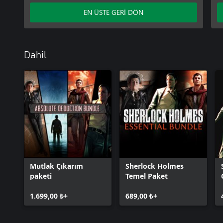
EN ÜSTE GERİ DÖN
Dahil
Mutlak Çıkarım
Sherlock Holmes
paketi
Temel Paket
1.699,00 ₺+
689,00 ₺+