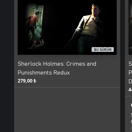
BU SÜRÜM
Sherlock Holmes: Crimes and
S
Punishments Redux
P
279,00 ₺
D
4