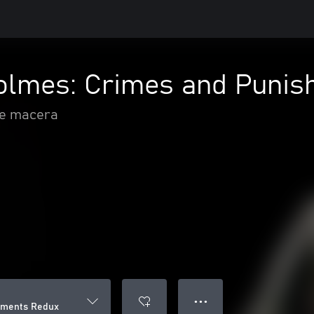
olmes: Crimes and Puni
ve macera
● ● ●
hments Redux