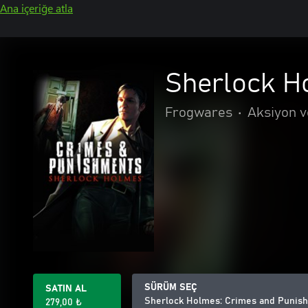
Ana içeriğe atla
Sherlock H
Frogwares
•
Aksiyon 
SÜRÜM SEÇ
SATIN AL
Sherlock Holmes: Crimes and Punis
279,00 ₺