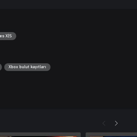
es X|S
Xbox bulut kayıtları