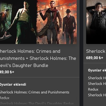
herlock Holmes: Crimes and
Sherlock
689,00 ₺+
unishments + Sherlock Holmes: The
evil's Daughter Bundle
Oyunlar ek
49,00 ₺+
Sherlock 
Sherlock 
Oyunlar eklendi
Redux
Sherlock Holmes: Crimes and Punishments
Sherlock H
Redux
Sherlock Holmes: The Devil's Daughter Redux