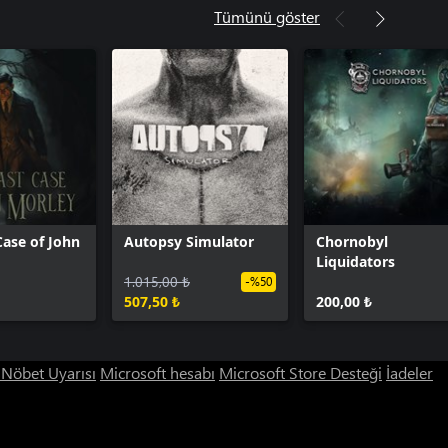
Tümünü göster
Case of John
Autopsy Simulator
Chornobyl
Liquidators
1.015,00 ₺
-%50
507,50 ₺
200,00 ₺
ı Nöbet Uyarısı
Microsoft hesabı
Microsoft Store Desteği
İadeler