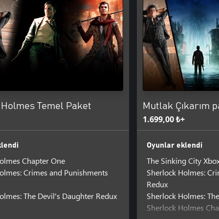
 Holmes Temel Paket
Mutlak Çıkarım p
1.699,00 ₺+
lendi
Oyunlar eklendi
Holmes Chapter One
The Sinking City Xbox
Holmes: Crimes and Punishments
Sherlock Holmes: Cr
Redux
olmes: The Devil's Daughter Redux
Sherlock Holmes: The
Sherlock Holmes Cha