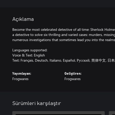
Açıklama
Become the most celebrated detective of all time: Sherlock Holme
a detective to solve six thrilling and varied cases: murders, missi
numerous investigations that sometimes lead you into the realms 
Languages supported:
Voice & Text: English
Text: Français, Deutsch, Italiano, Español, Русский, 简体中文, 
Yayımlayan:
Geliştiren:
Frogwares
Frogwares
Sürümleri karşılaştır