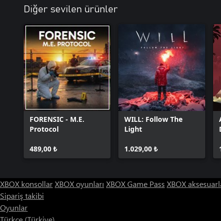
Diğer sevilen ürünler
FORENSIC - M.E.
WILL: Follow The
Protocol
Light
489,00 ₺
1.029,00 ₺
XBOX konsollar
XBOX oyunları
XBOX Game Pass
XBOX aksesuarl
Sipariş takibi
Oyunlar
Türkçe (Türkiye)