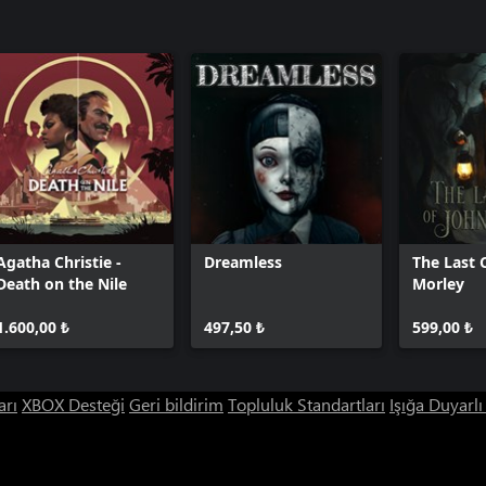
Agatha Christie -
Dreamless
The Last 
Death on the Nile
Morley
1.600,00 ₺
497,50 ₺
599,00 ₺
arı
XBOX Desteği
Geri bildirim
Topluluk Standartları
Işığa Duyarl