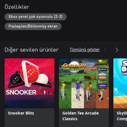
Özellikler
Xbox yerel çok oyunculu (2-2)
Paylaşılan/Bölünmüş ekran
Tümünü göster
Diğer sevilen ürünler
Snooker Blitz
Golden Tee Arcade
Skyli
Classics
Comp