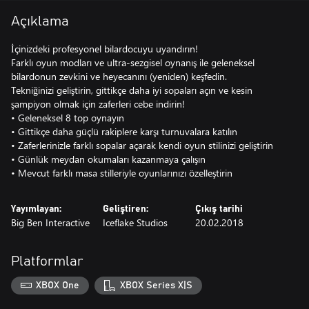
Açıklama
İçinizdeki profesyonel bilardocuyu uyandırın!
Farklı oyun modları ve ultra-sezgisel oynanış ile geleneksel
bilardonun zevkini ve heyecanını (yeniden) keşfedin.
Tekniğinizi geliştirin, gittikçe daha iyi sopaları açın ve kesin
şampiyon olmak için zaferleri cebe indirin!
• Geleneksel 8 top oynayın
• Gittikçe daha güçlü rakiplere karşı turnuvalara katılın
• Zaferlerinizle farklı sopalar açarak kendi oyun stilinizi geliştirin
• Günlük meydan okumaları kazanmaya çalışın
• Mevcut farklı masa stilleriyle oyunlarınızı özelleştirin
Yayımlayan:
Geliştiren:
Çıkış tarihi
Big Ben Interactive
Iceflake Studios
20.02.2018
Platformlar
XBOX One
XBOX Series X|S