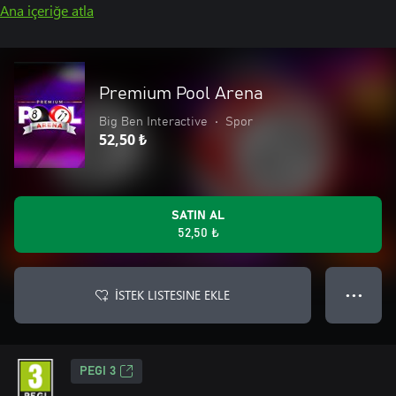
Ana içeriğe atla
Premium Pool Arena
Big Ben Interactive
•
Spor
52,50 ₺
SATIN AL
52,50 ₺
İSTEK LISTESINE EKLE
● ● ●
PEGI 3