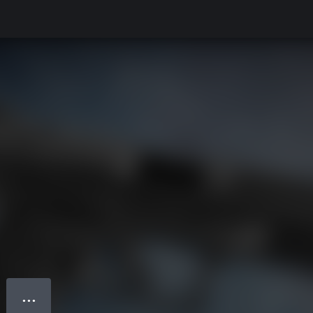
● ● ●