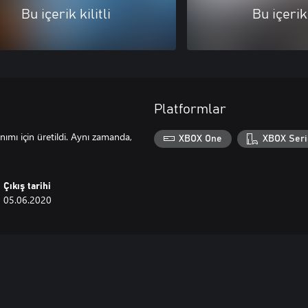
Bu içerik kilitli
Bu içerik 
Platformlar
nımı için üretildi. Aynı zamanda,
XBOX One
XBOX Seri
Çıkış tarihi
05.06.2020