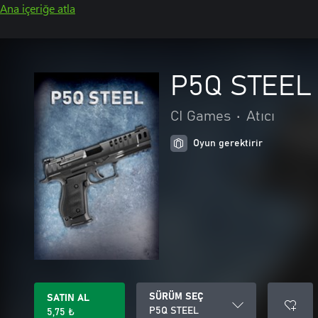
Ana içeriğe atla
P5Q STEEL
CI Games
•
Atıcı
Oyun gerektirir
SÜRÜM SEÇ
SATIN AL
P5Q STEEL
5,75 ₺