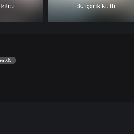
kilitli
Bu içerik kilitli
es X|S