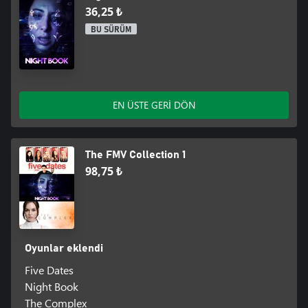
36,25 ₺
BU SÜRÜM
EN ÜSTE GERİ DÖN
The FMV Collection 1
98,75 ₺
Oyunlar eklendi
Five Dates
Night Book
The Complex