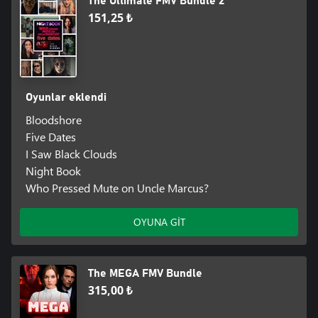
The Ultimate FMV Bundle 2
151,25 ₺
Oyunlar eklendi
Bloodshore
Five Dates
I Saw Black Clouds
Night Book
Who Pressed Mute on Uncle Marcus?
OYUNA GİT
The MEGA FMV Bundle
315,00 ₺