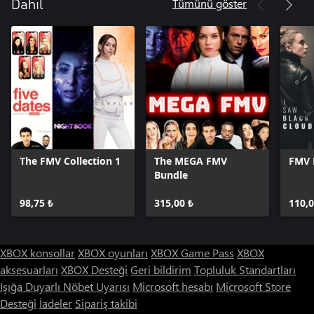
Tümünü göster
Dahil
The FMV Collection 1
The MEGA FMV
FMV 
Bundle
98,75 ₺
315,00 ₺
110,0
XBOX konsollar
XBOX oyunları
XBOX Game Pass
XBOX
aksesuarları
XBOX Desteği
Geri bildirim
Topluluk Standartları
Işığa Duyarlı Nöbet Uyarısı
Microsoft hesabı
Microsoft Store
Desteği
İadeler
Sipariş takibi