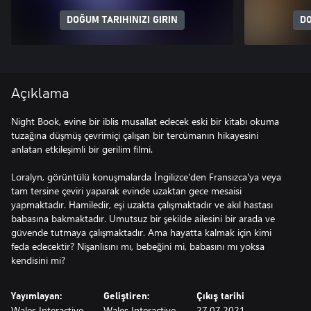
DOĞUM TARIHINIZI GIRIN
DO
Açıklama
Night Book, evine bir iblis musallat edecek eski bir kitabı okuma
tuzağına düşmüş çevrimiçi çalışan bir tercümanın hikayesini
anlatan etkileşimli bir gerilim filmi.
Loralyn, görüntülü konuşmalarda İngilizce'den Fransızca'ya veya
tam tersine çeviri yaparak evinde uzaktan gece mesaisi
yapmaktadır. Hamiledir, eşi uzakta çalışmaktadır ve akıl hastası
babasına bakmaktadır. Umutsuz bir şekilde ailesini bir arada ve
güvende tutmaya çalışmaktadır. Ama hayatta kalmak için kimi
feda edecektir? Nişanlısını mı, bebeğini mi, babasını mı yoksa
kendisini mi?
Yayımlayan:
Geliştiren:
Çıkış tarihi
Wales Interactive
Wales Interactive,
27.07.2021