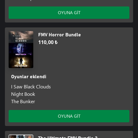
OYUNA GİT
FMV Horror Bundle
110,00 ₺
Oyunlar eklendi
I Saw Black Clouds
Night Book
The Bunker
OYUNA GİT