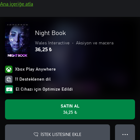
Ana içeriğe atla
Night Book
Wales Interactive
•
Aksiyon ve macera
36,25 ₺
Xbox Play Anywhere
11 Desteklenen dil
El Cihazı için Optimize Edildi
SATIN AL
36,25 ₺
İSTEK LISTESINE EKLE
● ● ●