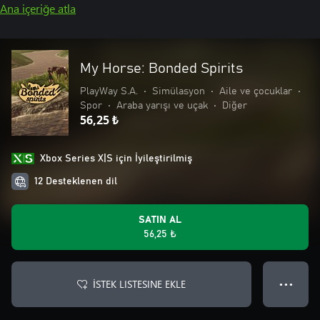
Ana içeriğe atla
My Horse: Bonded Spirits
PlayWay S.A.
•
Simülasyon
•
Aile ve çocuklar
•
Spor
•
Araba yarışı ve uçak
•
Diğer
56,25 ₺
Xbox Series X|S için İyileştirilmiş
12 Desteklenen dil
SATIN AL
56,25 ₺
İSTEK LISTESINE EKLE
● ● ●