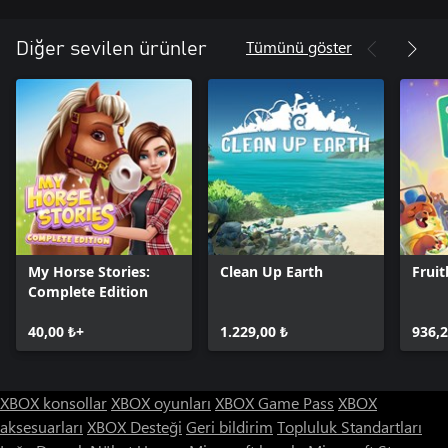
Tümünü göster
Diğer sevilen ürünler
My Horse Stories:
Clean Up Earth
Frui
Complete Edition
40,00 ₺+
1.229,00 ₺
936,2
XBOX konsollar
XBOX oyunları
XBOX Game Pass
XBOX
aksesuarları
XBOX Desteği
Geri bildirim
Topluluk Standartları