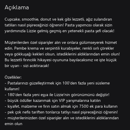
Açıklama
Cupcake, smoothie, donut ve kek gibi lezzetli, ağız sulandıran
tatlıları nasıl pişireceğinizi öğrenin! Pasta yapımcısı olarak sizin
yardımınızla Lizzie gelmiş geçmiş en yetenekli pasta şefi olacak!
Müşterilerden özel siparişler alın ve onlara gülümseyerek hizmet
edin. Pembe krema ve serpintili kurabiyeler, renkli sırlı çörekler
veya gökkuşağı kekleri olsun, istediklerini aldıklarından emin olun!
Bu lezzetli fırıncılık hikayesi oyununa bayılacaksınız ve işte küçük
bir uyarı - sizi acıktıracak!
Özellikler:
- Pastalarınızı güzelleştirmek için 100'den fazla yeni süsleme
kullanın!
- 180'den fazla yeni eşya ile Lizzie'nin görünümünü değiştir!
- büyük ödüller kazanmak için VIP yarışmalarına katılın
- kıyafet, malzeme ve fırın satın almak için 7500 ek para kullanın
- pek çok nefis tariften tonlarca tatlıyı nasıl pişireceğinizi öğrenin!
- müşterilerinizden özel siparişler alın ve istediklerini aldıklarından
emin olun
- elmali yoğurtlu smoothie'lerden şahane lezzetli cupcake'lere ve