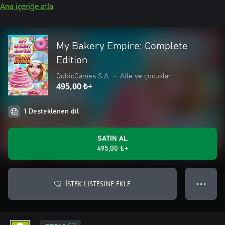
Ana içeriğe atla
My Bakery Empire: Complete
Edition
QubicGames S.A.
•
Aile ve çocuklar
495,00 ₺+
1 Desteklenen dil
SATIN AL
495,00 ₺+
İSTEK LISTESINE EKLE
● ● ●