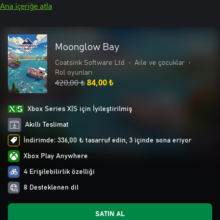
Ana içeriğe atla
Moonglow Bay
Coatsink Software Ltd
•
Aile ve çocuklar
•
Rol oyunları
420,00 ₺
84,00 ₺
Xbox Series X|S için İyileştirilmiş
Akıllı Teslimat
İndirimde: 336,00 ₺ tasarruf edin, 3 içinde sona eriyor
Xbox Play Anywhere
4 Erişilebilirlik özelliği
8 Desteklenen dil
SATIN AL