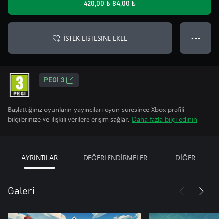
420,00 ₺
84,00 ₺
İSTEK LISTESINE EKLE
● ● ●
PEGI 3
Başlattığınız oyunların yayıncıları oyun süresince Xbox profili
bilgilerinize ve ilişkili verilere erişim sağlar.
Daha fazla bilgi edinin
AYRINTILAR
DEĞERLENDİRMELER
DİĞER
Galeri