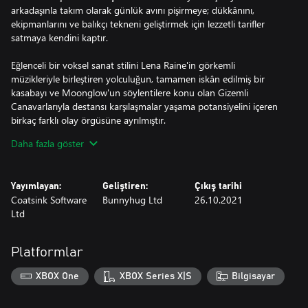
arkadaşınla takım olarak günlük avını pişirmeye; dükkânını,
ekipmanlarını ve balıkçı tekneni geliştirmek için lezzetli tarifler
satmaya kendini kaptır.
Eğlenceli bir voksel sanat stilini Lena Raine'in görkemli
müzikleriyle birleştiren yolculuğun, tamamen iskân edilmiş bir
kasabayı ve Moonglow'un söylentilere konu olan Gizemli
Canavarlarıyla destansı karşılaşmalar yaşama potansiyelini içeren
birkaç farklı olay örgüsüne ayrılmıştır.
Daha fazla göster
Günlüğün ve sadık oltandan başka hiçbir şeyin olmadan soğuk
buzullardan buharlı gayzerlere kadar okyanusun en uzak
noktalarına yolculuk et. Ağ atma, tuzak kurma ve buzda balık
Yayımlayan:
Geliştiren:
Çıkış tarihi
tutma sanatında ustalaşırken 151 su canlısını belgele ve
Coatsink Software
Bunnyhug Ltd
26.10.2021
Moonglow Bay'de saklı sırları ortaya çıkarırken çeşitli yöresel
Ltd
yabani hayvanları keşfet.
Platformlar
XBOX One
XBOX Series X|S
Bilgisayar