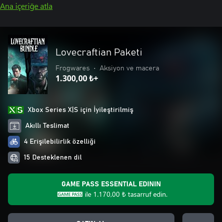
Ana içeriğe atla
Lovecraftian Paketi
Frogwares
•
Aksiyon ve macera
1.300,00 ₺+
Xbox Series X|S için İyileştirilmiş
Akıllı Teslimat
4 Erişilebilirlik özelliği
15 Desteklenen dil
GAME PASS ESSENTIAL EDININ
ile
1.170,00 ₺
tasarruf edin.