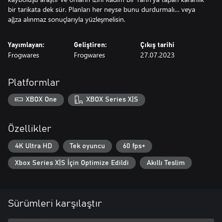
bir tarikata dek sür. Planları her neyse bunu durdurmalı… veya
ağza alınmaz sonuçlarıyla yüzleşmelisin.
Yayımlayan:
Geliştiren:
Çıkış tarihi
Frogwares
Frogwares
27.07.2023
Platformlar
XBOX One
XBOX Series X|S
Özellikler
4K Ultra HD
Tek oyuncu
60 fps+
Xbox Series X|S İçin Optimize Edildi
Akıllı Teslim
Sürümleri karşılaştır