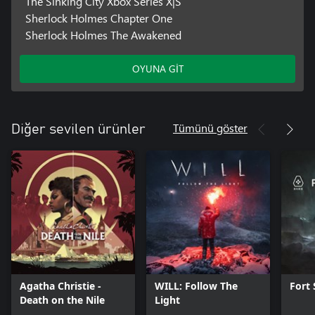
The Sinking City Xbox Series X|S
Sherlock Holmes Chapter One
Sherlock Holmes The Awakened
OYUNA GİT
Tümünü göster
Diğer sevilen ürünler
Agatha Christie -
WILL: Follow The
Fort 
Death on the Nile
Light