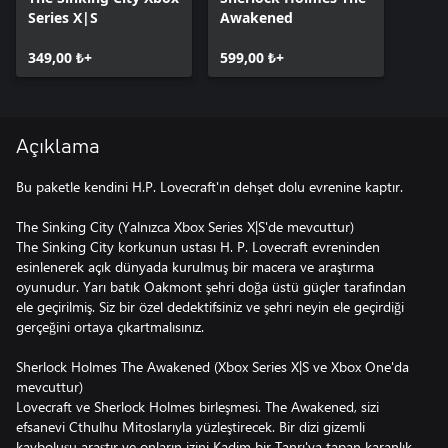
Series X|S
Awakened
349,00 ₺+
599,00 ₺+
Açıklama
Bu paketle kendini H.P. Lovecraft'ın dehşet dolu evrenine kaptır.
The Sinking City (Yalnızca Xbox Series X|S'de mevcuttur)
The Sinking City korkunun ustası H. P. Lovecraft evreninden
esinlenerek açık dünyada kurulmuş bir macera ve araştırma
oyunudur. Yarı batık Oakmont şehri doğa üstü güçler tarafından
ele geçirilmiş. Siz bir özel dedektifsiniz ve şehri neyin ele geçirdiği
gerçeğini ortaya çıkartmalısınız.
Sherlock Holmes The Awakened (Xbox Series X|S ve Xbox One'da
mevcuttur)
Lovecraft ve Sherlock Holmes birleşmesi. The Awakened, sizi
efsanevi Cthulhu Mitoslarıyla yüzleştirecek. Bir dizi gizemli
kayboluşu araştır ve onların izini Kadim bir Tanrı'ya tapan karanlık