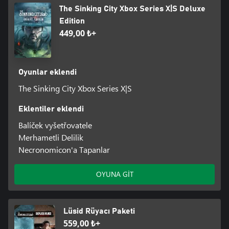
The Sinking City Xbox Series X|S Deluxe
Edition
449,00 ₺+
Oyunlar eklendi
The Sinking City Xbox Series X|S
Eklentiler eklendi
Balíček vyšetřovatele
Merhametli Delilik
Necronomicon'a Tapanlar
OYUNA GİT
Lüsid Rüyacı Paketi
559,00 ₺+