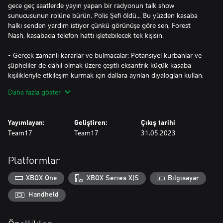
gece geç saatlerde yayın yapan bir radyonun talk show
sunucusunun rolüne bürün. Polis Şefi öldü... Bu yüzden kasaba
halkı senden yardım istiyor çünkü görünüşe göre sen, Forest
Nash, kasabada telefon hattı işletebilecek tek kişisin.
• Gerçek zamanlı kararlar ve bulmacalar: Potansiyel kurbanlar ve
şüpheliler de dâhil olmak üzere çeşitli eksantrik küçük kasaba
kişilikleriyle etkileşim kurmak için dallara ayrılan diyalogları kullan.
Çevreni keşfet, ipuçları topla, kararlar ver, tatmin edici bulmacalar
Daha fazla göster
çöz ve seni arayan herkesin geceyi sağ salim atlatmasına yardım
etmeye çalış.
Yayımlayan:
Geliştiren:
Çıkış tarihi
• Retro Slasher ortamı: Bu slasher temalı bulmaca oyunuyla
Team17
Team17
31.05.2023
zamanda geriye, 1987 senesine git. Özgün ayrıntılara sahip bir
radyo istasyonunu keşfet ve çalışan bir kaset ve plak çalar da dâhil
olmak üzere doğrudan geçmiş bir çağdan düzinelerce fizik tabanlı
Platformlar
nesneyle etkileşime geç. Tamamen seslendirilmiş bir oyuncu
kadrosu ve rock klasiklerinden synthwave'e 80'lerden ilham alan
XBOX One
XBOX Series X|S
Bilgisayar
ezgilerden oluşan harika oyun müzikleri de var!
Handheld