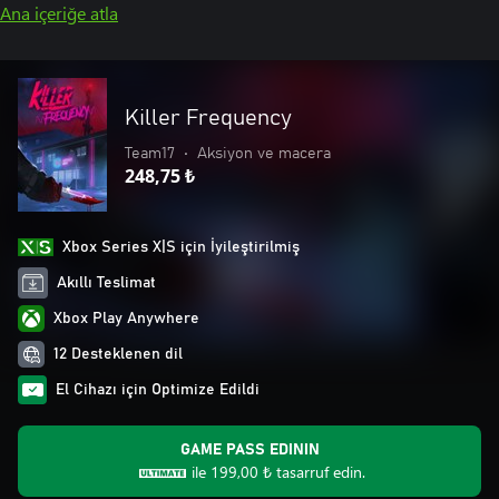
Ana içeriğe atla
Killer Frequency
Team17
•
Aksiyon ve macera
248,75 ₺
Xbox Series X|S için İyileştirilmiş
Akıllı Teslimat
Xbox Play Anywhere
12 Desteklenen dil
El Cihazı için Optimize Edildi
GAME PASS EDININ
ile
199,00 ₺
tasarruf edin.