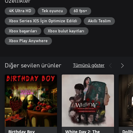
Özellikler
4K Ultra HD
Tek oyuncu
60 fps+
Xbox Series X|S İçin Optimize Edildi
Akıllı Teslim
Xbox başarıları
Xbox bulut kayıtları
Xbox Play Anywhere
Tümünü göster
Diğer sevilen ürünler
Birthday Boy
White Day 2: The
Doll