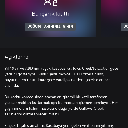
Bu içerik kilitli
DOĞUM TARIHINIZI GIRIN
DO
Açıklama
Yıl 1987 ve ABD'nin küçük kasabası Gallows Creek'te saatler gece
yarısını gösteriyor. Büyük şehir radyosu DJ'i Forrest Nash,
hayatının en unutulmaz gece vardiyasına dönüşecek olan canlı
yayında.
Bu korku komedisinde arayanları gizemli bir katil tarafından
yakalanmaktan kurtarmak için bulmacaları çözmen gerekiyor. Her
çağrının ölüm kalım meselesi olduğu yerde Gallows Creek
sakinlerini kurtarabilecek misin?
• Eşsiz 1. şahıs anlatımı: Kasabaya yeni gelen ve itibarını yitirmiş,