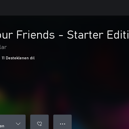
our Friends - Starter Edit
lar
11 Desteklenen dil
● ● ●
ion