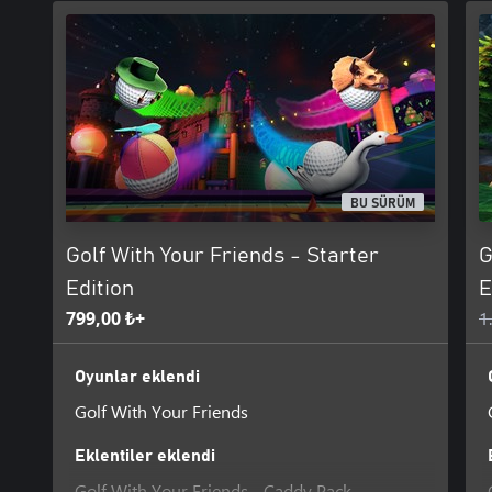
BU SÜRÜM
Golf With Your Friends - Starter
G
Edition
E
799,00 ₺+
1
Oyunlar eklendi
Golf With Your Friends
Eklentiler eklendi
Golf With Your Friends - Caddy Pack