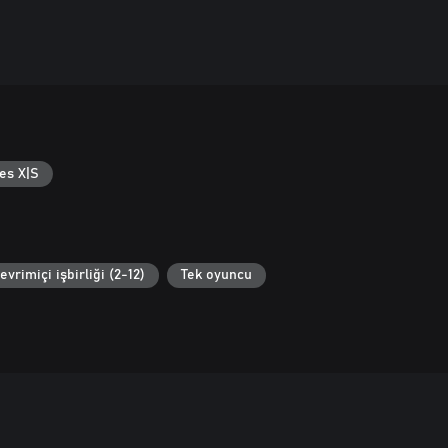
es X|S
evrimiçi işbirliği (2-12)
Tek oyuncu