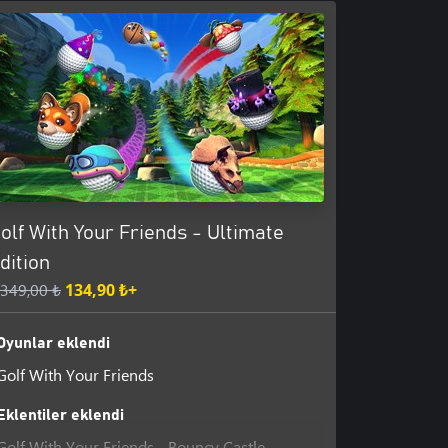
olf With Your Friends - Ultimate
dition
.349,00 ₺
134,90 ₺+
Oyunlar eklendi
Golf With Your Friends
Eklentiler eklendi
Golf With Your Friends - Bouncy Castle