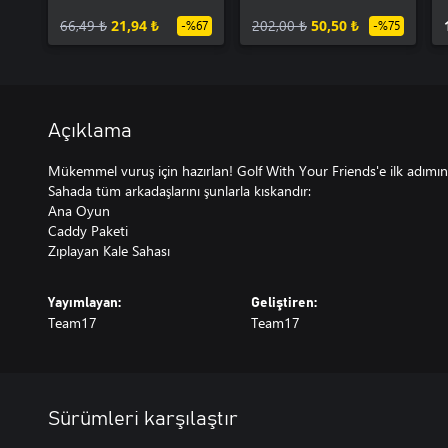
Castle Course
66,49 ₺
21,94 ₺
202,00 ₺
50,50 ₺
-%67
-%75
Açıklama
Mükemmel vuruş için hazırlan! Golf With Your Friends'e ilk adımın
Sahada tüm arkadaşlarını şunlarla kıskandır:
Ana Oyun
Caddy Paketi
Zıplayan Kale Sahası
Yayımlayan:
Geliştiren:
Team17
Team17
Sürümleri karşılaştır