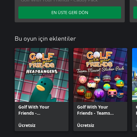
Golf With Your Friends - Bouncy Castle
EN ÜSTE GERİ DÖN
Course
Bu oyun için eklentiler
Golf With Your
Golf With Your
Friends -
Friends - Teams
Headbangers Hat
Mascot Sticker Pack
Ücretsiz
Ücretsiz