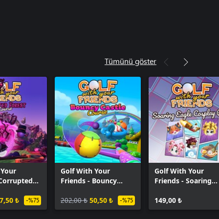
Tümünü göster
 Your
Golf With Your
Golf With Your
 Corrupted
Friends - Bouncy
Friends - Soaring
urse
Castle Course
Eagles Cosplay Pac
7,50 ₺
202,00 ₺
50,50 ₺
149,00 ₺
-%75
-%75