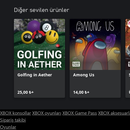
Diğer sevilen ürünler
Golfing in Aether
Among Us
25,00 ₺+
14,00 ₺+
XBOX konsollar
XBOX oyunları
XBOX Game Pass
XBOX aksesuarl
Sipariş takibi
Oyunlar