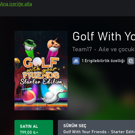
Ana içeriğe atla
Golf With Y
Team17
•
Aile ve çocuk
1 Erişilebilirlik özelliği
SÜRÜM SEÇ
SATIN AL
Golf With Your Friends - Starter Edit
799,00 ₺+