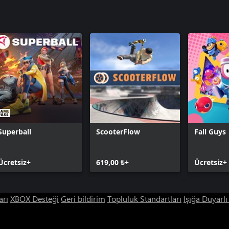
Superball
ScooterFlow
Fall Guys
Ücretsiz+
619,00 ₺+
Ücretsiz+
arı
XBOX Desteği
Geri bildirim
Topluluk Standartları
Işığa Duyarl