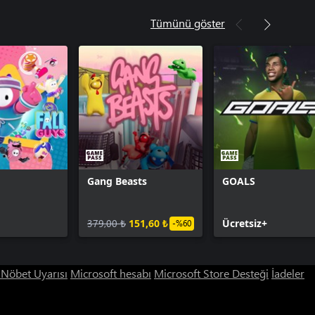
Tümünü göster
Gang Beasts
GOALS
379,00 ₺
151,60 ₺
Ücretsiz+
-%60
ı Nöbet Uyarısı
Microsoft hesabı
Microsoft Store Desteği
İadeler