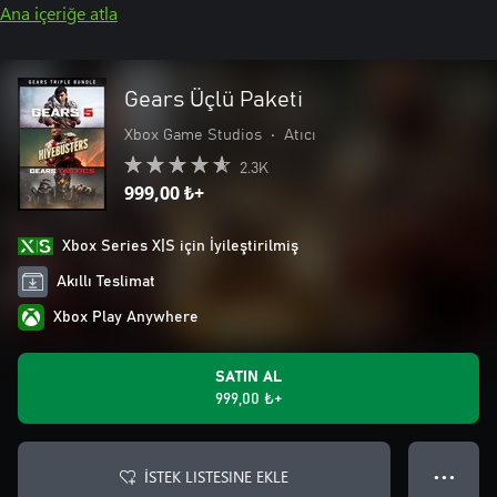
Ana içeriğe atla
Gears Üçlü Paketi
Xbox Game Studios
•
Atıcı
2.3K
999,00 ₺+
Xbox Series X|S için İyileştirilmiş
Akıllı Teslimat
Xbox Play Anywhere
SATIN AL
999,00 ₺+
İSTEK LISTESINE EKLE
● ● ●