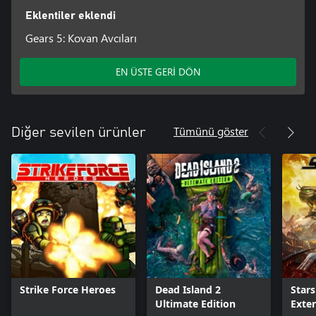
Eklentiler eklendi
Gears 5: Kovan Avcıları
EN ÜSTE GERİ DÖN
Tümünü göster
Diğer sevilen ürünler
Strike Force Heroes
Dead Island 2
Stars
Ultimate Edition
Exte