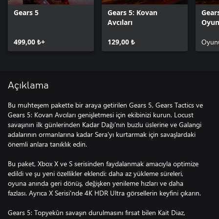
Gears 5
Gears 5: Kovan
Gears
Avcıları
Oyu
499,00 ₺+
129,00 ₺
Oyunu
Açıklama
Bu muhteşem pakette bir araya getirilen Gears 5, Gears Tactics ve
Gears 5: Kovan Avcıları genişletmesi için ekibinizi kurun. Locust
savaşının ilk günlerinden Kadar Dağı'nın buzlu üslerine ve Galangi
adalarının ormanlarına kadar Sera'yı kurtarmak için savaşlardaki
önemli anlara tanıklık edin.
Bu paket, Xbox X ve S serisinden faydalanmak amacıyla optimize
edildi ve şu yeni özellikler eklendi: daha az yükleme süreleri,
oyuna anında geri dönüş, değişken yenileme hızları ve daha
fazlası. Ayrıca X Serisi'nde 4K HDR Ultra görsellerin keyfini çıkarın.
Gears 5: Topyekûn savaşın durulmasını fırsat bilen Kait Diaz,