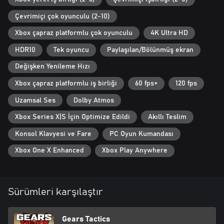
veya Game Pass Core gerekir, üyelik ayrı satılır.
Çevrimiçi çok oyunculu (2-10)
Xbox çapraz platformlu çok oyunculu
4K Ultra HD
HDR10
Tek oyuncu
Paylaşılan/Bölünmüş ekran
Değişken Yenileme Hızı
Xbox çapraz platformlu iş birliği
60 fps+
120 fps
Uzamsal Ses
Dolby Atmos
Xbox Series X|S İçin Optimize Edildi
Akıllı Teslim
Konsol Klavyesi ve Fare
PC Oyun Kumandası
Xbox One X Enhanced
Xbox Play Anywhere
Sürümleri karşılaştır
Gears Tactics