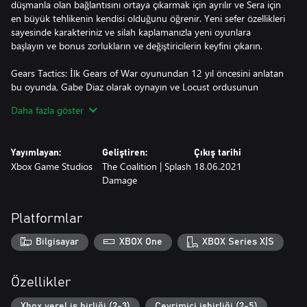
düşmanla olan bağlantısını ortaya çıkarmak için ayrılır ve Sera için
en büyük tehlikenin kendisi olduğunu öğrenir. Yeni sefer özellikleri
sayesinde karakteriniz ve silah kaplamanızla yeni oyunlara
başlayın ve bonus zorlukların ve değiştiricilerin keyfini çıkarın.
Gears Tactics: İlk Gears of War oyunundan 12 yıl öncesini anlatan
bu oyunda, Gabe Diaz olarak oynayın ve Locust ordusunun
acımasız ve güçlü lideri, canavarlar yaratan dâhi kötü adam
Daha fazla göster
Ukkon'u yakalamak için çıkılan umutsuz görevde ekiplerinizi
belirleyin, komuta edin ve gerekli ekipmanı sağlayın. Tüm
zorluklara rağmen hayatta kalmak için savaşarak son derece
Yayımlayan:
Geliştiren:
Çıkış tarihi
zalimce ve sıra tabanlı taktiksel savaşta zekânızla düşmanınıza
Xbox Game Studios
The Coalition | Splash
18.06.2021
üstünlük sağlayın.
Damage
Gears 5: Kovan Avcıları: Yeni Kovan Avcıları seferi genişletmesi ile
Gears 5'e geri dönün. Gizli Kovan Avcıları programının bir parçası
Platformlar
olarak ilk operasyonlarına çıkan Gears 5'in Kaçış modunun
kahramanları Lahni, Keegan ve Mac olarak oynayın. Bir araya
Bilgisayar
XBOX One
XBOX Series X|S
gelip "Scorpio Ekibi"ni oluşturan bu üçlünün bir Güruh kovanını
yok etmek için çıktıkları intihar görevi, Sera'nın kurtuluşu ve kendi
kurtuluşlarına giden tek yol olabilir.
Özellikler
*Bazı modlar ve özellikler için konsolda Xbox Game Pass Ultimate
Xbox yerel iş birliği (2-3)
Çevrimiçi işbirliği (2-5)