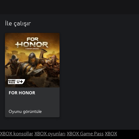
İle çalışır
FOR HONOR
Oyunu görüntüle
XBOX konsollar
XBOX oyunları
XBOX Game Pass
XBOX