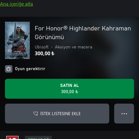
Ana içeriğe atla
For Honor® Highlander Kahraman
Görünümü
Ubisoft
•
Aksiyon ve macera
300,00 ₺
Oyun gerektirir
SATIN AL
300,00 ₺
İSTEK LISTESINE EKLE
● ● ●