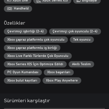
XBOX One
XBOX Series X|S
Bilgisayar
elektrik tehlikelerine karşı hayatta kalmak için bir çift yalıtımlı
eldiven giyin ya da mevcut 17 ekipman seçeneğinden herhangi
Handheld
birini deneyin.
Özellikler
Embr, yeni görev çeşitleri, günlük ve haftalık mücadeleler, elde
edilecek çok sayıda başarı ve daha fazlası için sizi sürekli geri
Çevrimiçi işbirliği (2-4)
Çevrimiçi çok oyunculu (2-4)
getirecek!
Xbox çapraz platformlu çok oyunculu
Tek oyuncu
Xbox çapraz platformlu iş birliği
Xbox Live Farklı Türlerde Çok Oyunculu
Xbox Series X|S İçin Optimize Edildi
Akıllı Teslim
PC Oyun Kumandası
Xbox başarıları
Xbox bulut kayıtları
Xbox Play Anywhere
Sürümleri karşılaştır