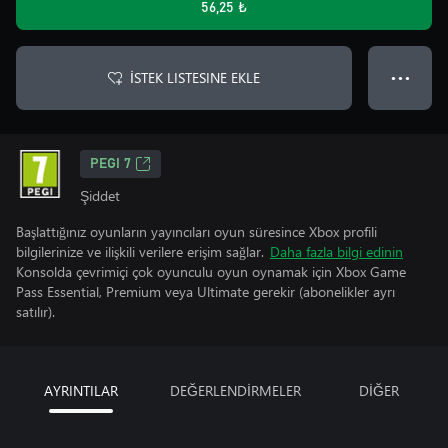
56,25 ₺
İSTEK LISTESINE EKLE
● ● ●
PEGI 7
Şiddet
Başlattığınız oyunların yayıncıları oyun süresince Xbox profili
bilgilerinize ve ilişkili verilere erişim sağlar.
Daha fazla bilgi edinin
Konsolda çevrimiçi çok oyunculu oyun oynamak için Xbox Game
Pass Essential, Premium veya Ultimate gerekir (abonelikler ayrı
satılır).
AYRINTILAR
DEĞERLENDİRMELER
DİĞER