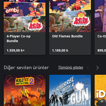
4-Player Co-op
Old Flames Bundle
Co-O
Bundle
1.559,00 ₺+
1.169,00 ₺
899,0
Tümünü göster
Diğer sevilen ürünler