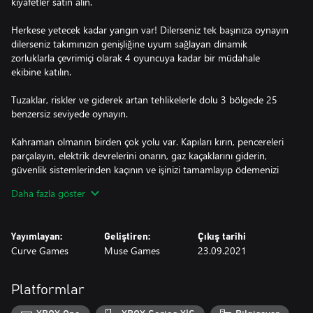
kıyafetler satın alın.
Herkese yetecek kadar yangın var! Dilerseniz tek başınıza oynayın
dilerseniz takımınızın genişliğine uyum sağlayan dinamik
zorluklarla çevrimiçi olarak 4 oyuncuya kadar bir müdahale
ekibine katılın.
Tuzaklar, riskler ve giderek artan tehlikelerle dolu 3 bölgede 25
benzersiz seviyede oynayın.
Kahraman olmanın birden çok yolu var. Kapıları kırın, pencereleri
parçalayın, elektrik devrelerini onarın, gaz kaçaklarını giderin,
güvenlik sistemlerinden kaçının ve işinizi tamamlayıp ödemenizi
almak için elinizden geleni yapın.
Daha fazla göster
Zengin müşterilerin dikkatini çekmek için beş yıldız puanı kazanın.
Paraya sıkışırsanız müşteriler bakmıyorken birkaç değerli eşyayı
Yayımlayan:
Geliştiren:
Çıkış tarihi
çalmayı deneyin.
Curve Games
Muse Games
23.09.2021
Çok sayıda alet, yükseltme, araç ve kıyafetle, yangınla mücadele
deneyimini doruklarda yaşayın. Düşme hasarını azaltan Budala
Platformlar
Kaskı ile yüksek binalardan kuş gibi atlayın, patentli Çifte Zıplamalı
Beyzbol Şapkası ile yer çekimine meydan okuyun, rahatsız edici