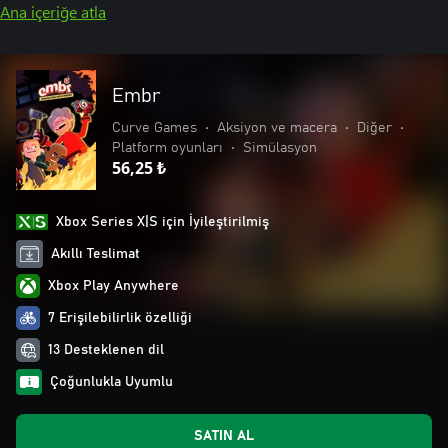
Ana içeriğe atla
Embr
Curve Games
•
Aksiyon ve macera
•
Diğer
•
Platform oyunları
•
Simülasyon
56,25 ₺
Xbox Series X|S için İyileştirilmiş
Akıllı Teslimat
Xbox Play Anywhere
7 Erişilebilirlik özelliği
13 Desteklenen dil
Çoğunlukla Uyumlu
SATIN AL