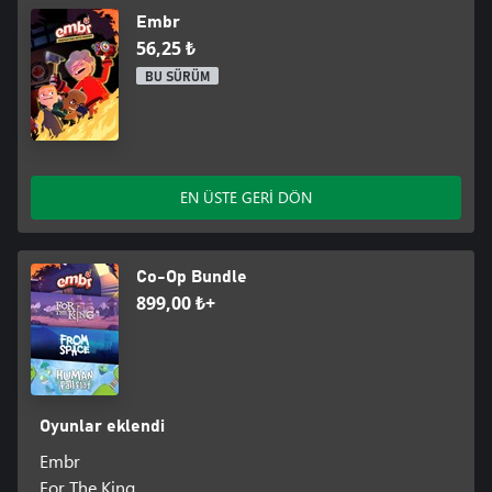
Embr
56,25 ₺
BU SÜRÜM
EN ÜSTE GERİ DÖN
Co-Op Bundle
899,00 ₺+
Oyunlar eklendi
Embr
For The King