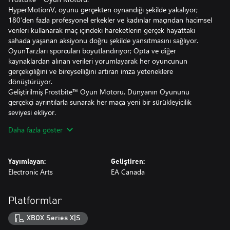
HyperMotionV, oyunu gerçekten oynandığı şekilde yakalıyor;
180’den fazla profesyonel erkekler ve kadınlar maçından hacimsel
verileri kullanarak maç içindeki hareketlerin gerçek hayattaki
sahada yaşanan aksiyonu doğru şekilde yansıtmasını sağlıyor.
OyunTarzları sporcuları boyutlandırıyor; Opta ve diğer
kaynaklardan alınan verileri yorumlayarak her oyuncunun
gerçekçiliğini ve bireyselliğini artıran imza yeteneklere
dönüştürüyor.
Geliştirilmiş Frostbite™ Oyun Motoru, Dünyanın Oyununu
gerçekçi ayrıntılarla sunarak her maça yeni bir sürükleyicilik
seviyesi ekliyor.
Daha fazla göster
Yepyeni Ultimate Team™ Geliştirmeleriyle kulüp efsanelerini
yetiştirin ve oyuncularınızı geliştirin, hayalinizdeki XI’i kurarken
kadın futbolcuları sahada erkek oyuncuların yanında karşılayın.
Yayımlayan:
Geliştiren:
Teknik Direktör ve Oyuncu Kariyerinde kendi hikayenizi yazın,
Electronic Arts
EA Canada
Clubs ve VOLTA FOOTBALL™’da çapraz oyun** ile sahada
arkadaşlarınıza katılın.
Platformlar
EA SPORTS FC™ 24, futbolun daha yenilikçi geleceğinin bir
sonraki bölümüdür.
XBOX Series X|S