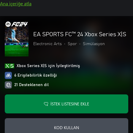
Ana içeriğe atla
EA SPORTS FC™ 24 Xbox Series X|S
Electronic Arts
•
Spor
•
Simülasyon
Xbox Series X|S için İyileştirilmiş
6 Erişilebilirlik özelliği
21 Desteklenen dil
İSTEK LISTESINE EKLE
KOD KULLAN