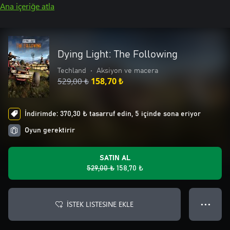
Ana içeriğe atla
Dying Light: The Following
Techland
•
Aksiyon ve macera
529,00 ₺
158,70 ₺
İndirimde: 370,30 ₺ tasarruf edin, 5 içinde sona eriyor
Oyun gerektirir
SATIN AL
529,00 ₺
158,70 ₺
İSTEK LISTESINE EKLE
● ● ●