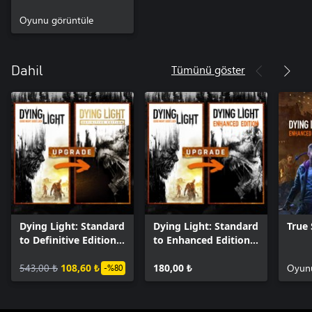
Oyunu görüntüle
Tümünü göster
Dahil
Dying Light: Standard
Dying Light: Standard
True 
to Definitive Edition
to Enhanced Edition
Upgrade
Upgrade
543,00 ₺
108,60 ₺
180,00 ₺
Oyunu
-%80